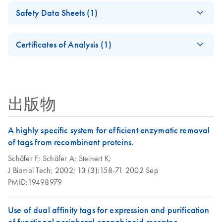
(EN) - Novel cell-
EN
Download
Ni-NTA Superflow
PDF
(140.2KB)
Proteins from E. coli
EN
Download
PDF
(44.5KB)
(EN)
free expression
Safety Data Sheets (1)
Cartridge
Using Ni-NTA
system for
Specifications - (EN)
Superflow under
Critical factors for
EN
Download
Safety Data Sheets
PDF
(974.4KB)
synthesis of
EN
Native Conditions
successful protein
Certificates of Analysis (1)
proteins used in
(EN)
Download Safety Data Sheets for QIAGEN product
crystallization -
structural analyses
Certificates of Analysis
components.
(EN)
EN
Ni-NTA Agarose
EN
Download
PDF
(457.4KB)
(EN) - Process
EN
Download
PDF
(77.7KB)
Purification of
Reliable
EN
Download
PDF
(267.6KB)
Development:
出版物
6xHis-tagged
purification of
Scaling Up Human
Proteins from E.
GST-, His-, and
IL-1b Production,
coli under Native
Strep-tagged
A highly specific system for efficient enzymatic removal
Tag Removal, and X-
Conditions (EN)
proteins - (EN)
of tags from recombinant proteins.
Ray Crystallography
Schäfer F;
Schäfer A;
Steinert K;
J Biomol Tech;
2002;
13 (3):158-71
2002 Sep
PMID:19498979
Use of dual affinity tags for expression and purification