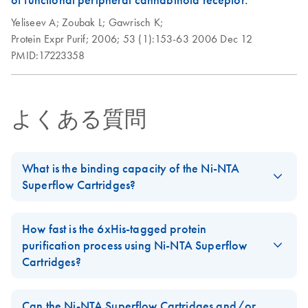
of functional peripheral cannabinoid receptor.
Yeliseev A;
Zoubak L;
Gawrisch K;
Protein Expr Purif;
2006;
53 (1):153-63
2006 Dec 12
PMID:17223358
よくある質問
What is the binding capacity of the Ni-NTA
Superflow Cartridges?
The binding capacity of Ni-NTA resins is protein dependent. We
guarantee a binding capacity of up to 20 mg/ml of Ni-NTA
How fast is the 6xHis-tagged protein
Superflow for every 6xHis-tagged protein (up to 20 mg per 1 ml
purification process using Ni-NTA Superflow
Ni-NTA Superflow Cartridge
).
Cartridges?
However, we have examples where the binding capacity is
A maximum of 1 hour is needed for the complete purification
higher (e.g.: 6xHis-CAT: 30 mg/ml resin; 6xHis-GFP: 55 mg/ml
process with
Ni-NTA Superflow Cartridges
when recommended
Can the Ni-NTA Superflow Cartridges and/or