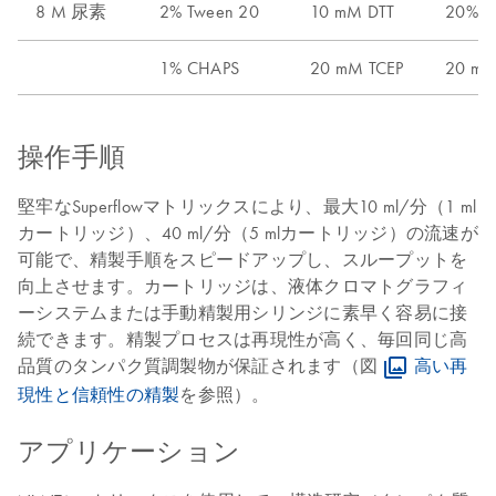
8 M 尿素
2% Tween 20
10 mM DTT
20%
1% CHAPS
20 mM TCEP
20 mM
操作手順
堅牢なSuperflowマトリックスにより、最大10 ml/分（1 ml
カートリッジ）、40 ml/分（5 mlカートリッジ）の流速が
可能で、精製手順をスピードアップし、スループットを
向上させます。カートリッジは、液体クロマトグラフィ
ーシステムまたは手動精製用シリンジに素早く容易に接
続できます。精製プロセスは再現性が高く、毎回同じ高
品質のタンパク質調製物が保証されます（図
高い再
現性と信頼性の精製
を参照）。
アプリケーション