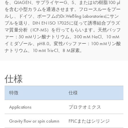
を、QIAGEN、サプライヤーG、S、またはIの樹脂100 µl
を含む小型カラムを通過させます。フロースルーをプー
ルし、ドイツ、ボーフムのDr.Weßling Laboratoriesにサン
プルを送り、DIN EN ISO 17025に従って誘導結合プラズ
マ質量分析（ICP-MS）を行ってもらいます。天然バッフ
ァー：50 mMリン酸ナトリウム、300 mM NaCl、10 mM
イミダゾール、pH8.0。変性バッファー：100 mMリン酸
ナトリウム、10 mM Tris·Cl、8 M尿素。
仕様
特徴
仕様
Applications
プロテオミクス
Gravity flow or spin column
FPLCまたはシリンジ