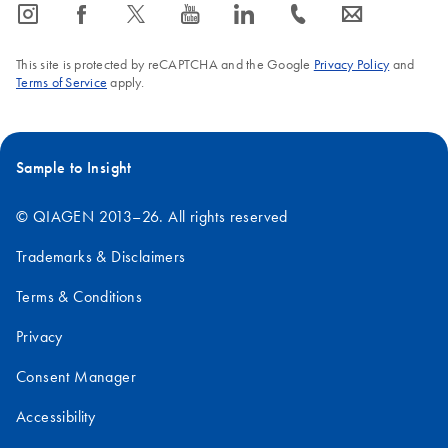
icon_0065_instagram-s
icon_0064_facebook-s
icon_0340_cc_gen_x-s
icon_0077_youtube-s
icon_0066_linkedin-s
icon_0072_phone-s
icon_0063_envelope-s
This site is protected by reCAPTCHA and the Google
Privacy Policy
and
Terms of Service
apply.
Sample to Insight
© QIAGEN 2013–26. All rights reserved
Trademarks & Disclaimers
Terms & Conditions
Privacy
Consent Manager
Accessibility