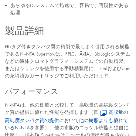
あらゆるLCシステムで迅速で、容易で、再現性のある
処理
製品詳細
Hisタグ付きタンパク質の精製で最もよく引用される樹脂
であるNi-NTA Superflowは、FPLC、ÄkTA、BioLogicシステム
などの液体クロマトグラフィーシステムでの自動精製、
またはシリンジを使用する手動精製用に、1 mlおよび5 ml
の充填済みカートリッジでご利用いただけます。
パフォーマンス
Ni-NTAは、他の樹脂と比較して、高収量の高純度タンパ
ク質の提供に優れた性能を発揮します（図
高収量の
高純度タンパク質の提供において他の樹脂よりも優れて
いるNi-NTA
を参照）。他の市販のニッケル樹脂と独自に
比較し、Ni-NTA Superflowはニッケルの浸出が最も少ない