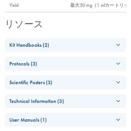
Yield
最大50 mg（1 mlカートリ
リソース
Kit Handbooks (2)
(EN) - Important
EN
Download
PDF
(525.5KB)
Protocols (3)
Note for Ni-NTA
Users
Adding QIAGEN
EN
Download
PDF
(70.9KB)
Scientific Posters (3)
FPLC cartridges to
Ni-NTA Superflow
EN
Download
PDF
(536.8KB)
AKTA UNICORN
Cartridge
(EN) - New Ni-
EN
Download
PDF
(652.3KB)
software
Handbook - (EN)
Technical Information (3)
NTA Cartridges —
the faster way to
For manual or FPLC purification of His-tagged proteins
Automated
EN
Download
Complete solutions
PDF
(52.3KB)
EN
Download
PDF
(336.5KB)
purer proteins
Purification of
User Manuals (1)
for membrane
6xHis-tagged
protein analysis -