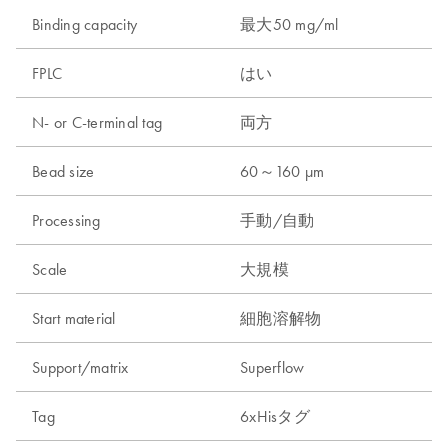
Binding capacity
最大50 mg/ml
FPLC
はい
N- or C-terminal tag
両方
Bead size
60～160 µm
Processing
手動/自動
Scale
大規模
Start material
細胞溶解物
Support/matrix
Superflow
Tag
6xHisタグ