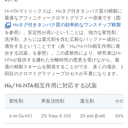
Ni-NTAマトリックスは、Hisタグ付きタンパク質の精製に
最適なアフィニティークロマトグラフィー溶液です（図
Hisタグ付きタンパク質の効率的なワンステップ精製
を参照）。安定性が高いということは、強力な変性剤、
洗浄剤、さらには還元剤を含む広範なバッファー成分に
適合するということです（表「His/Ni-NTA相互作用に適
合する試薬」を参照）。この柔軟性により、研究者はNi-
NTAが提供する優れた分離特性の恩恵を受けながら、最
適の精製スキームを開発することができ、多くの場合、2
回目のクロマトグラフィープロセスが不要になります。
His/Ni-NTA相互作用に対応する試薬
変性剤
界面活性剤
還元剤
その
6 M Gu·HCl
2% Triton X-100
20 mM β-ME
50%