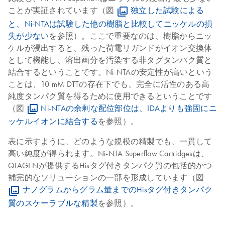
ことが実証されています（図
独立した試験による
と、Ni-NTAは試験した他の樹脂と比較してニッケルの損
失が少ない
を参照）。ここで重要なのは、樹脂からニッ
ケルが浸出すると、残った荷電リガンドがイオン交換体
として機能し、溶出画分を汚染する非タグタンパク質と
結合するということです。Ni-NTAの安定性が高いという
ことは、10 mM DTTの存在下でも、完全に活性のある高
純度タンパク質を得るために使用できるということです
（図
Ni-NTAの余剰な配位部位は、IDAよりも強固にニ
ッケルイオンに結合する
を参照）。
表に示すように、どのような規模の精製でも、一貫して
高い純度が得られます。Ni-NTA Superflow Cartridgesは、
QIAGENが提供するHisタグ付きタンパク質の包括的かつ
補完的なソリューションの一部を形成しています（図
ナノグラムからグラム量までのHisタグ付きタンパク
質のスケーラブルな精製
を参照）。