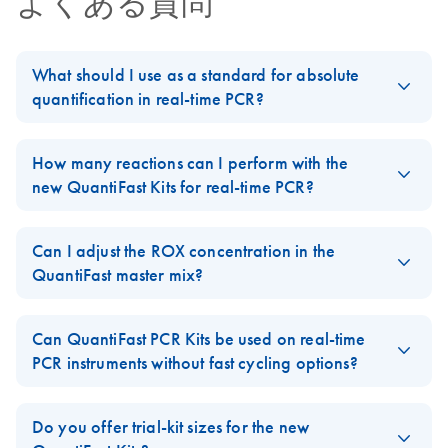
よくある質問
Applied Biosystems
EN
Download
PDF
(63.5KB)
7500 Software
What should I use as a standard for absolute
Setup for the
quantification in real-time PCR?
QuantiFast Probe
PCR +ROX Vial Kit
For quantification of RNA, we strongly recommend using RNA
molecules as standards. Use of in vitro transcripts as standards
How many reactions can I perform with the
takes into account the variable efficiency of the RT reaction. An
DNA Engine
new QuantiFast Kits for real-time PCR?
EN
Download
PDF
(64.8KB)
alternative to the use of in vitro transcripts as RNA standards is
Opticon Software
Compared with
QuantiTect Kits
, the recommended reaction
the use of a defined RNA preparation (e.g., from a cell line or
Setup for the
volume for
QuantiFast Kits
is reduced from 50 µl to 25 µl (96-
Can I adjust the ROX concentration in the
virus preparation), for which the absolute concentration of the
QuantiFast Probe
well block cyclers), and from 20 µl to 10 µl (384-well block
QuantiFast master mix?
target has already been determined.
PCR +ROX Vial Kit
cyclers).
The master mix in
QuantiFast SYBR Green Kits
contains an
For quantification of DNA, several types of DNA can be used,
iCycler iQ Software
EN
Download
The volume of master mix remains the same, which means that
optimized concentration of ROX dye that works well with all
PDF
(61.5KB)
Can QuantiFast PCR Kits be used on real-time
such as plasmids, PCR products, or genomic DNA.
Setup for the
QuantiFast Kits offer twice the number of reactions as QuantiTect
cyclers.
PCR instruments without fast cycling options?
QuantiFast Probe
For more information, see Appendix E 'Generating Standard
Kits. However, for LightCycler instruments, the recommended
QuantiFast Probe PCR Kits
Yes,
QuantiFast Kits
can also be run on a qPCR cycler without
are available in two formats:
PCR +ROX Vial Kit
Curves' in the
reaction volume remains the same (20 µl).
QuantiTect Probe PCR Handbook
.
fast cycling options. You cannot achieve rapid ramping rates,
Do you offer trial-kit sizes for the new
FAQ-1085
FAQ-1425
but you can still take advantage of the combined
the QuantiFast Probe PCR Kit with master mix containing ROX