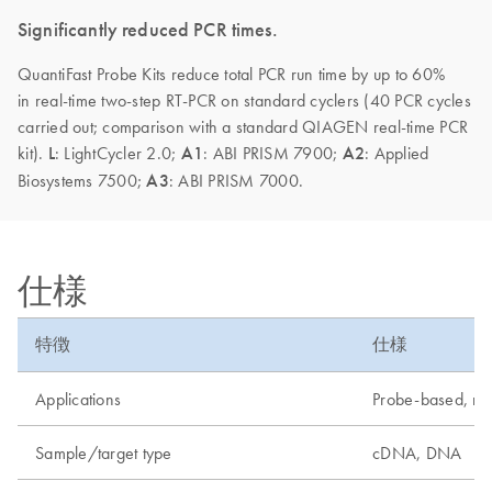
Significantly reduced PCR times.
QuantiFast Probe Kits reduce total PCR run time by up to 60%
in real-time two-step RT-PCR on standard cyclers (40 PCR cycles
carried out; comparison with a standard QIAGEN real-time PCR
kit).
L
: LightCycler 2.0;
A1
: ABI PRISM 7900;
A2
: Applied
Biosystems 7500;
A3
: ABI PRISM 7000.
仕様
特徴
仕様
Applications
Probe-based, rea
Sample/target type
cDNA, DNA