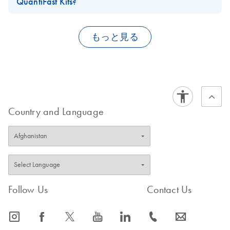
QuantiFast Kits?
LightCycler 1.x
EN
Download
PDF
(81.4KB)
annealing/extension step and the reduced denaturation and
dye
Software Setup for
Yes, the
QuantiFast SYBR Green PCR Kit
and
QuantiFast Probe
annealing/extension times offered by QuantiFast Kits.
the QuantiFast
the QuantiFast Probe PCR +ROX Vial Kit with master mix not
PCR Kits
are available for 80 x 25 µl reactions. This trial-kit size
もっと見る
Probe PCR +ROX
containing ROX dye, and a separate vial of ROX dye
You will be able to obtain your PCR results in a much shorter time.
is not available for
QuantiFast RT-PCR Kits
.
Vial Kit
We recommend using the latter with the Applied Biosystems
7500 Fast System. Use the ROX concentration indicated in the
LightCycler 2.0
EN
Download
PDF
(90.8KB)
QuantiFast Probe PCR Kits handbook
FAQ-1428
FAQ-1429
.
Software Setup for
the QuantiFast
FAQ-1427
Country and Language
Probe PCR +ROX
Vial Kit
LightCycler 480
EN
Download
PDF
(73.4KB)
Software Setup for
the QuantiFast
Follow Us
Probe PCR ROX Vial
Contact Us
Kit
icon_0065_instagram-s
icon_0064_facebook-s
icon_0340_cc_gen_x-s
icon_0077_youtube-s
icon_0066_linkedin-s
icon_0072_phone-s
icon_0063_envelope-s
Mastercycler ep
EN
Download
PDF
(68.1KB)