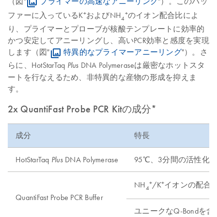
（図"
プライマーの高速なアニーリング
"）。このバッ
+
+
ファーに入っているK
およびNH
のイオン配合比によ
4
り、プライマーとプローブが核酸テンプレートに効率的
かつ安定してアニーリングし、高いPCR効率と感度を実現
します（図"
特異的なプライマーアニーリング
"）。さ
らに、HotStarTaq
DNA Polymeraseは厳密なホットスタ
Plus
ートを行なえるため、非特異的な産物の形成を抑えま
す。
2x QuantiFast Probe PCR Kitの成分*
成分
特長
HotStarTaq
DNA Polymerase
95℃、3分間の活性化
Plus
+
+
NH
/K
イオンの配合
4
QuantiFast Probe PCR Buffer
ユニークなQ-Bondを含