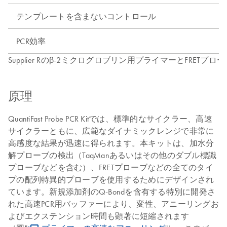
テンプレートを含まないコントロール
PCR効率
Supplier Rのβ-2ミクログロブリン用プライマーとFRETプロ
原理
QuantiFast Probe PCR Kitでは、標準的なサイクラー、高速
サイクラーともに、広範なダイナミックレンジで非常に
高感度な結果が迅速に得られます。本キットは、加水分
解プローブの検出（TaqManあるいはその他のダブル標識
プローブなどを含む）、FRETプローブなどの全てのタイ
プの配列特異的プローブを使用するためにデザインされ
ています。新規添加剤のQ-Bondを含有する特別に開発さ
れた高速PCR用バッファーにより、変性、アニーリングお
よびエクステンション時間も顕著に短縮されます