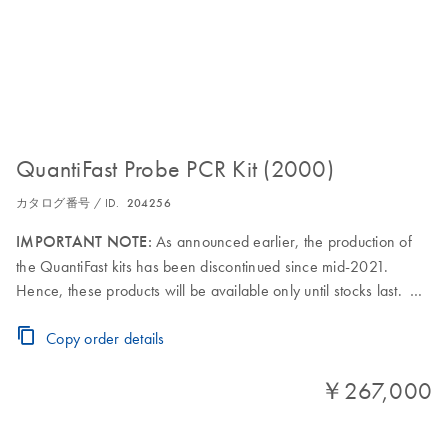
QuantiFast Probe PCR Kit (2000)
カタログ番号 / ID.
204256
IMPORTANT NOTE:
As announced earlier, the production of
the QuantiFast kits has been discontinued since mid-2021.
Hence, these products will be available only until stocks last.
For 2000 x 25 µl reactions: 25 ml 2x QuantiFast Probe PCR
Master Mix (contains ROX dye), 20 ml RNase-Free Water
Copy order details
￥267,000