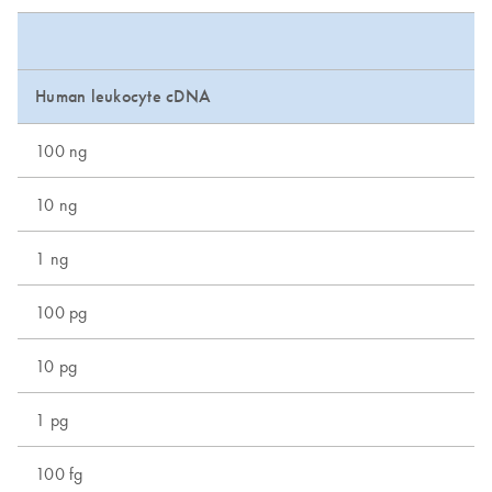
Human leukocyte cDNA
100 ng
10 ng
1 ng
100 pg
10 pg
1 pg
100 fg