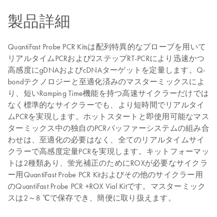
製品詳細
QuantiFast Probe PCR Kitsは配列特異的なプローブを用いて
リアルタイムPCRおよび2ステップRT-PCRにより迅速かつ
高感度にgDNAおよびcDNAターゲットを定量します。Q-
bondテクノロジーと至適化済みのマスターミックスによ
り、短いRamping Time機能を持つ高速サイクラーだけでは
なく標準的なサイクラーでも、より短時間でリアルタイ
ムPCRを実現します。ホットスタートと即使用可能なマス
ターミックス中の独自のPCRバッファーシステムの組み合
わせは、至適化の必要はなく、全てのリアルタイムサイ
クラーで高感度定量PCRを実現します。キットフォーマッ
トは2種類あり、蛍光補正のためにROXが必要なサイクラ
ー用QuantiFast Probe PCR Kitおよびその他のサイクラー用
のQuantiFast Probe PCR +ROX Vial Kitです。マスターミック
スは2～8 ℃で保存でき、簡便に取り扱えます。