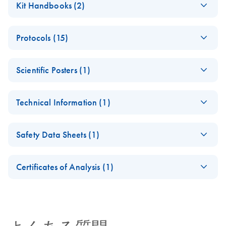
Kit Handbooks (2)
Successful Real-Time
PCR - (EN)
(EN) - QuantiFast
EN
Download
PDF
(345.7KB)
Protocols (15)
Probe PCR
JA-遺伝子発現お
JA
Download
PDF
(759.3KB)
Handbook
よび発現制御の解
ABI PRISM 7000
EN
Download
PDF
(62.1KB)
For fast, quantitative, real-time PCR and two-step RT-PCR
析
Scientific Posters (1)
Software Setup for
using sequence-specific probes
the QuantiFast
(EN) - New
RNA Universe
EN
Download
PDF
(978.8KB)
Probe PCR Kit
EN
Download
PDF
(927.1KB)
Technical Information (1)
concepts for
JA-QuantiFast-
brochure
JA
Download
PDF
(55.8KB)
accelerated real-
Probe-PCRプロトコ
ABI PRISM 7700
EN
Download
(EN) - Critical factors
PDF
(65.5KB)
EN
Download
PDF
(370KB)
time PCR analysis
ールとトラブルシ
Software Setup for
Safety Data Sheets (1)
for synthesis of
ューティング
the QuantiFast
cDNA for real-time
Safety Data Sheets
Probe PCR Kit
EN
PCR analysis
Certificates of Analysis (1)
Download Safety Data Sheets for QIAGEN product
ABI PRISM 7900
EN
Download
PDF
(61.4KB)
Certificates of Analysis
components.
EN
Software Setup for
the QuantiFast
Probe PCR Kit