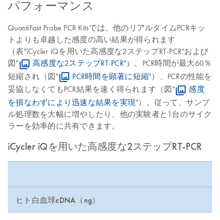
パフォーマンス
QuantiFast Probe PCR Kitsでは、他のリアルタイムPCRキッ
トよりも卓越した感度の高い結果が得られます
（表"iCycler iQを用いた高感度な2ステップRT-PCR"および
図"
高感度な2ステップRT-PCR
"）。PCR時間が最大60％
短縮され（図"
PCR時間を顕著に短縮
"）、PCRの性能を
妥協しなくてもPCR結果を速く得られます（図"
感度
を損なわずにより迅速な結果を実現
"）。従って、サンプ
ル処理数を大幅に増やしたり、他の実験者と1台のサイク
ラーを効率的に共有できます。
iCycler iQを用いた高感度な2ステップRT-PCR
ヒト白血球cDNA（ng）