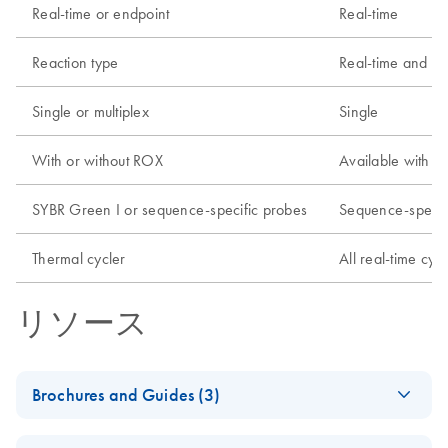
Real-time or endpoint
Real-time
Reaction type
Real-time and tw
Single or multiplex
Single
With or without ROX
Available with R
SYBR Green I or sequence-specific probes
Sequence-specif
Thermal cycler
All real-time cy
リソース
Brochures and Guides (3)
Critical Factors for
EN
Download
PDF
(2.2MB)