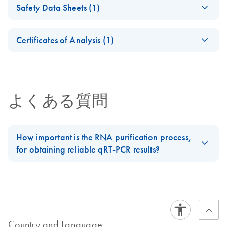
EN
Safety Data Sheets (1)
PCR Arrays
For pathway-focused gene expression analysis
Safety Data Sheets
EN
Certificates of Analysis (1)
Download Safety Data Sheets for QIAGEN product
Certificates of Analysis
components.
EN
よくある質問
How important is the RNA purification process,
for obtaining reliable qRT-PCR results?
The most important prerequisite for any gene expression analysis
experiment is the preparation of consistently high-quality RNA
from every experimental sample. Contamination by DNA,
protein, polysaccharide, or organic solvents can jeopardize the
success of an experiment.
Country and Language