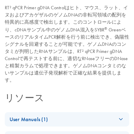
RT² qPCR Primer gDNA Controlはヒト、マウス、ラット、イ
ヌおよびアカゲザルのゲノムDNAの非転写領域の配列を
特異的に高感度で検出します。このコントロールによ
®
り、cDNAサンプル中のゲノムDNA混入をSYBR
Greenベ
ースのリアルタイムPCR解析を行う前に検出でき、偽陽性
シグナルを回避することが可能です。ゲノムDNAのコン
タミが判明したRNAサンプルは、RT² qPCR Primer gDNA
Controlで再テストする前に、適切なRNaseフリーのDNase
と精製カラムで処理できます。ゲノムDNAコンタミのな
いサンプルは遺伝子発現解析で正確な結果を提供しま
す。
リソース
User Manuals (1)
(EN) - RT2 Profiler
Download
PDF
(431.4KB)