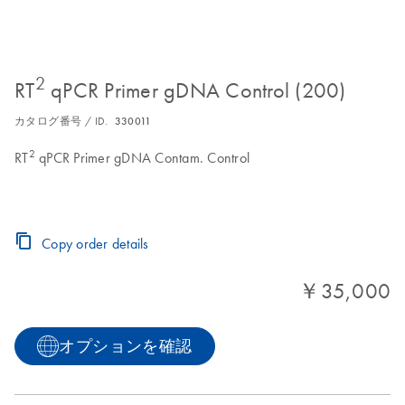
2
RT
qPCR Primer gDNA Control (200)
カタログ番号 / ID.
330011
2
RT
qPCR Primer gDNA Contam. Control
Copy order details
￥35,000
オプションを確認