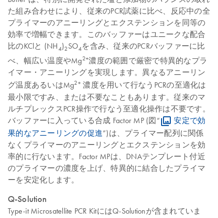
た組み合わせにより、従来のPCR試薬に比べ、反応中の全
プライマーのアニーリングとエクステンションを同等の
効率で増幅できます。このバッファーはユニークな配合
比のKClと (NH
)
SO
を含み、従来のPCRバッファーに比
4
2
4
2+
べ、幅広い温度やMg
濃度の範囲で厳密で特異的なプラ
イマー・アニーリングを実現します。異なるアニーリン
2+
グ温度あるいはMg
濃度を用いて行なうPCRの至適化は
最小限ですみ、または不要なこともあります。従来のマ
ルチプレックスPCR操作で行なう至適化操作は不要です。
バッファーに入っている合成 Factor MP (図“
安定で効
果的なアニーリングの促進
”)は、プライマー配列に関係
なくプライマーのアニーリングとエクステンションを効
率的に行ないます。Factor MPは、DNAテンプレート付近
のプライマーの濃度を上げ、特異的に結合したプライマ
ーを安定化します。
Q-Solution
Type-it Microsatellite PCR KitにはQ-Solutionが含まれていま