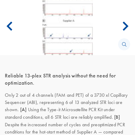
Reliable 13-plex STR analysis without the need for
optimization.
Only 2 out of 4 channels (FAM and PET) of a 3730 xl Capillary
Sequencer (ABI), representing 6 of 13 analyzed STR loci are
shown.
[A]
Using the Type-it Microsatellite PCR Kit under
standard conditions, all 6 STR loci are reliably amplified.
[B]
Despite the increased number of cycles and preoptimized PCR
conditions for the hot-start method of Supplier A — compared