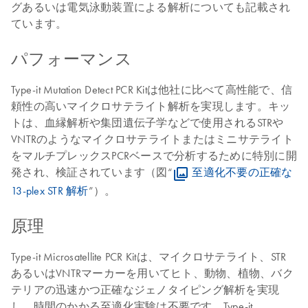
グあるいは電気泳動装置による解析についても記載され
ています。
パフォーマンス
Type-it Mutation Detect PCR Kitは他社に比べて高性能で、信
頼性の高いマイクロサテライト解析を実現します。キッ
トは、血縁解析や集団遺伝子学などで使用されるSTRや
VNTRのようなマイクロサテライトまたはミニサテライト
をマルチプレックスPCRベースで分析するために特別に開
発され、検証されています（図“
至適化不要の正確な
13-plex STR 解析
”）。
原理
Type-it Microsatellite PCR Kitは、マイクロサテライト、STR
あるいはVNTRマーカーを用いてヒト、動物、植物、バク
テリアの迅速かつ正確なジェノタイピング解析を実現
し、時間のかかる至適化実験は不要です。Type-it