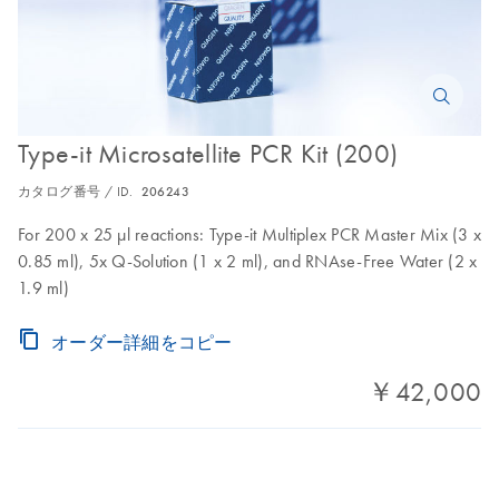
Type-it Microsatellite PCR Kit (200)
カタログ番号 / ID.
206243
For 200 x 25 μl reactions: Type-it Multiplex PCR Master Mix (3 x
0.85 ml), 5x Q-Solution (1 x 2 ml), and RNAse-Free Water (2 x
1.9 ml)
オーダー詳細をコピー
￥42,000