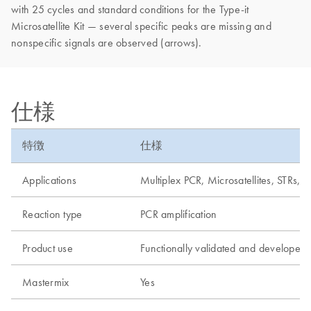
with 25 cycles and standard conditions for the Type-it
Microsatellite Kit — several specific peaks are missing and
nonspecific signals are observed (arrows).
仕様
特徴
仕様
Applications
Multiplex PCR, Microsatellites, STRs,
Reaction type
PCR amplification
Product use
Functionally validated and developed fo
Mastermix
Yes