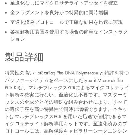
至適化なしにマイクロサテライトアッセイを確立
全フラグメントを良好かつ特異的に同時増幅
至適化済みプロトコールで正確な結果を迅速に実現
各種解析用装置を使用する場合の簡単なインストラク
ション
製品詳細
特異性の高いHotStarTaq
DNA Polymerase と特許を持つ
Plus
バッファーシステムをベースにしたType-it Microsatellite
PCR Kitは、マルチプレックスPCRによるマイクロサテライ
ト解析を確実に行ない、至適化は不要です。マスターミ
ックスの全成分とその特殊な組み合わせにより、すべて
の遺伝子座を高い特異性で同時に増幅できます。本キッ
トはマルチプレックスPCR を用いた迅速で信頼できるマ
イクロサテライト解析専用キットです。至適化済みのプ
ロトコールには、高解像度キャピラリーシークエンシン