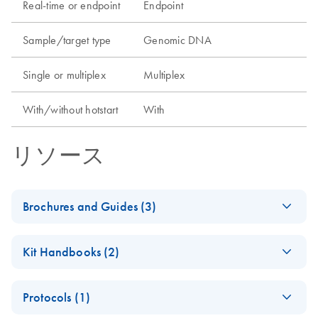
Real-time or endpoint
Endpoint
Sample/target type
Genomic DNA
Single or multiplex
Multiplex
With/without hotstart
With
リソース
Brochures and Guides (3)
(EN) - Maximizing
EN
Download
PDF
(2.6MB)
Kit Handbooks (2)
PCR and RT-PCR
success — Third
(EN) - Type-it
EN
Download
PDF
(133.4KB)
Edition
Protocols (1)
Microsatellite PCR
Addressing critical factors and new solutions
Handbook