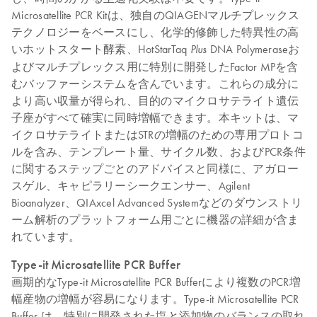
Microsatellite PCR Kitは、独自のQIAGENマルチプレックス
テクノロジーをベースにし、化学的修飾した特異性の高
いホットスタート酵素、HotStarTaq
DNA Polymeraseお
Plus
よびマルチプレックス用に特別に開発したFactor MPを含
むバッファーシステムを含んでいます。これらの成分に
より高い収量が得られ、目的のマイクロサテライト遺伝
子座がすべて確実に同時増幅できます。本キットは、マ
イクロサテライトまたはSTRの増幅のための専用プロトコ
ルを含み、テンプレート量、サイクル数、およびPCR条件
に関するステップごとのアドバイスと同様に、アガロー
スゲル、キャピラリーシークエンサー、Agilent
Bioanalyzer、QIAxcel Advanced Systemなどのダウンストリ
ーム解析のプラットフォーム用ごとに機器の詳細が含ま
れています。
Type-it Microsatellite PCR Buffer
画期的なType-it Microsatellite PCR Bufferにより複数のPCR増
幅産物の増幅が容易になります。Type-it Microsatellite PCR
Buffer は、特別に開発された塩と添加物のバランスの取れ