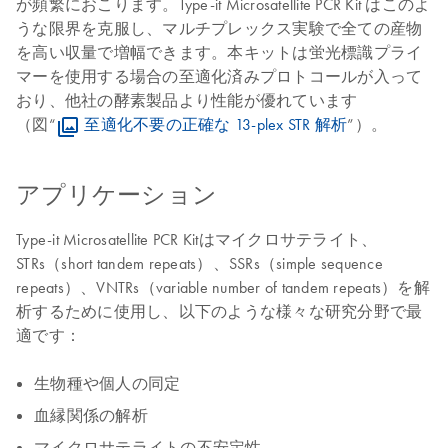
が頻繁におこります。Type-it Microsatellite PCR Kit はこのよ
うな限界を克服し、マルチプレックス実験で全ての産物
を高い収量で増幅できます。本キットは蛍光標識プライ
マーを使用する場合の至適化済みプロトコールが入って
おり、他社の酵素製品より性能が優れています
（図“
至適化不要の正確な 13-plex STR 解析
”）。
アプリケーション
Type-it Microsatellite PCR Kitはマイクロサテライト、
STRs（short tandem repeats）、SSRs（simple sequence
repeats）、VNTRs（variable number of tandem repeats）を解
析するために使用し、以下のような様々な研究分野で最
適です：
生物種や個人の同定
血縁関係の解析
マイクロサテライトの不安定性