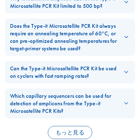
uneven product yield and huge intensity differences of
Microsatellite PCR Kit limited to 500 bp?
fluorescent signals. The
Type-it Microsatellite PCR
technology
The
Type-it Microsatellite PCR Kit
was optimzed and validated for
was specifically developed and validated to overcome this
this size range since microsatellite analysis typically only uses
Does the Type-it Microsatellite PCR Kit always
limitation and ensure high product yields for all amplicons up to
fragments of up to 500 bp in length.
require an annealing temperature of 60°C, or
500 bp long in a multiplex experiment. The kit includes optimized
can pre-optimized annealing temperatures for
protocols for use with fluorescent primers and outperforms
target-primer systems be used?
enzyme solutions from other suppliers.
For established systems, previously optimized
FAQ-2059
annealing temperatures can be used with the
Type-it
Can the Type-it Microsaltellite PCR Kit be used
Microsatellite PCR Kit
. For new PCR systems, follow the
on cyclers with fast ramping rates?
FAQ-2060
guidelines in Appendix B, 'Design of Multiplex Primers', in the
Yes. We tested the
Type-it Microsaltellite PCR Kit
on different
Type-it Microsatellite PCR Handbook
.
commonly used fast and normal PCR cyclers. No significant
Which capillary sequencers can be used for
differences in performance were observed with the systems
detection of amplicons from the Type-it
tested.
Microsatellite PCR Kits?
All capillary sequencers can be used for detection of PCR
FAQ-2061
product amplified with the
Type-it Microsatellite PCR Kit
.
もっと見る