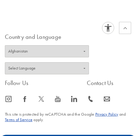
FAQ-2062
FAQ-2063
Country and Language
Follow Us
Contact Us
icon_0065_instagram-s
icon_0064_facebook-s
icon_0340_cc_gen_x-s
icon_0077_youtube-s
icon_0066_linkedin-s
icon_0072_phone-s
icon_0063_envelope-s
This site is protected by reCAPTCHA and the Google
Privacy Policy
and
Terms of Service
apply.