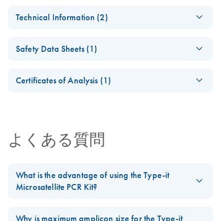
Type-it
EN
Download
PDF
(62.5KB)
For optimization-free and reliable multiplex PCR based
Technical Information (2)
Microsatellite PCR
Analyzing Genetic
EN
Download
PDF
(1.6MB)
analysis of microsatellites
Kit (EN)
Differences - (EN)
(EN) - Maximizing
EN
Download
PDF
(1.1MB)
Second edition — innovative tools
Safety Data Sheets (1)
end-point PCR
JA-Type-it-
JA
Download
PDF
(228.7KB)
success with
Microsatellite-PCR-
Safety Data Sheets
JA-PCR-およびRT-
EN
QIAGEN's
JA
Download
プロトコールとト
PDF
(936.7KB)
Certificates of Analysis (1)
PCR-の成功率を高
automatable PCR
ラブルシューティ
Download Safety Data Sheets for QIAGEN product
めるために
solutions
ング
Certificates of Analysis
components.
EN
Development of a
EN
Download
PDF
(173.5KB)
10-plex
よくある質問
microsatellite
system for dog
typing - (EN)
What is the advantage of using the Type-it
Microsatellite PCR Kit?
Microsatellite analysis on high resolution detection systems such
as capillary sequencers is often associated with the problem of
Why is maximum amplicon size for the Type-it