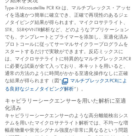
グ結果を実現
Type-it Microsatellite PCR Kit は、マルチプレックス・アッセ
イを迅速かつ簡単に確立でき、正確で再現性のあるジェ
ノタイピング結果が得られます。マイクロサテライト、
STR、SSRやVNTR解析など、どのようなアプリケーション
でも、テンプレートとプライマーを添加し、至適化済み
プロトコールに従ってサーマルサイクラープログラムを
スタートするだけで実験ができます。反応ミックスに
は、マイクロサテライトに特異的なマルチプレックスPCR
に必要な試薬が全て入っており、本キットを用いると、
通常の方法のように時間がかかる至適化操作なしに正確
な結果が得られます（図“
マルチプレックスPCRによ
る良好なジェノタイピング解析
”）。
キャピラリーシークエンサーを用いた解析に至適
化済み
キャピラリーシークエンサーのような高分離能検出シス
テムを用いたマイクロサテライト解析では、不均一な増
幅産物量や蛍光シグナル強度が非常に異なるという問題