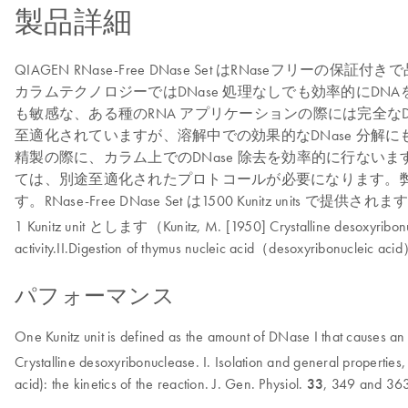
製品詳細
QIAGEN RNase-Free DNase Set はRNaseフリー
カラムテクノロジーではDNase 処理なしでも効率的にDNA
も敏感な、ある種のRNA アプリケーションの際には完全なDNA 
至適化されていますが、溶解中での効果的なDNase 分解にも適しています。R
精製の際に、カラム上でのDNase 除去を効率的に行ないます。
ては、別途至適化されたプロトコールが必要になります。弊社テクニ
す。RNase-Free DNase Set は1500 Kunitz units
1 Kunitz unit とします（Kunitz, M. [1950] Crystalline desoxyribonuc
activity.II.Digestion of thymus nucleic acid（desoxyribonucleic acid）
パフォーマンス
One Kunitz unit is defined as the amount of DNase I that causes an
Crystalline desoxyribonuclease. I. Isolation and general properties
acid): the kinetics of the reaction. J. Gen. Physiol.
33
, 349 and 363