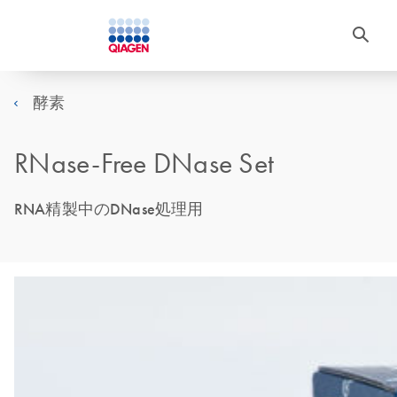
酵素
RNase-Free DNase Set
RNA精製中のDNase処理用