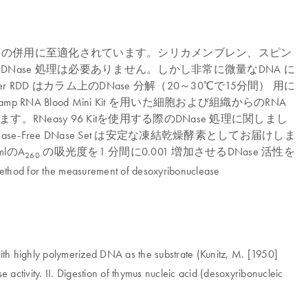
od Mini 操作との併用に至適化されています。シリカメンブレン、スピン
Nase 処理は必要ありません。しかし非常に微量なDNA に
D はカラム上のDNase 分解（20～30℃で15分間） 用に
p RNA Blood Mini Kit を用いた細胞および組織からのRNA
easy 96 Kitを使用する際のDNase 処理に関しまし
ree DNase Set は安定な凍結乾燥酵素としてお届けしま
mlの
A
の吸光度を1 分間に0.001 増加させるDNase 活性を
260
ethod for the measurement of desoxyribonuclease
with highly polymerized DNA as the substrate (Kunitz, M. [1950]
activity. II. Digestion of thymus nucleic acid (desoxyribonucleic