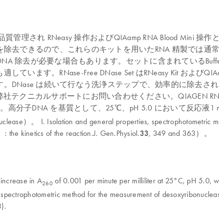
の保証付きで品質管理され RNeasy 操作およびQIAamp RNA Blo
を除去できるので、これらのキットを用いたRNA 精製では通常D
除去が必要な場合もあります。セットに含まれているBuffer RD
Nase-Free DNase Set はRNeasy Kit およびQIAam
DNase は続いて行なう洗浄ステップで、効率的に除去されます。RN
カルサポートにお問い合わせください。QIAGEN RNase-F
 で提供されます。高分子DNA を基質として、25℃、pH 5.0 において反応液1 
lease）。 I. Isolation and general properties, spectrophotometric m
: the kinetics of the reaction.J. Gen.Physiol.
33
, 349 and 363）。
 increase in A
of 0.001 per minute per milliliter at 25°C, pH 5.0, 
260
, spectrophotometric method for the measurement of desoxyribonuclease 
).