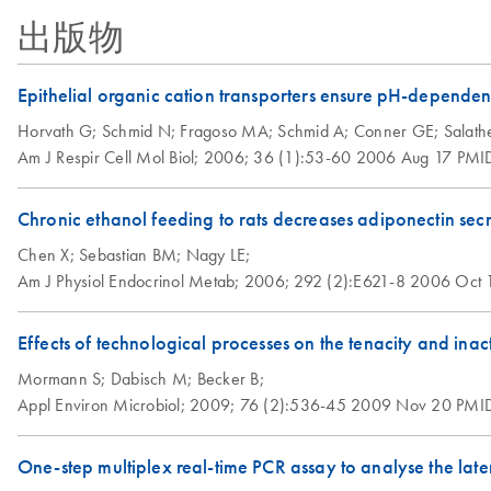
出版物
Epithelial organic cation transporters ensure pH-dependen
Horvath G;
Schmid N;
Fragoso MA;
Schmid A;
Conner GE;
Salat
Am J Respir Cell Mol Biol;
2006;
36 (1):53-60
2006 Aug 17
PMI
Chronic ethanol feeding to rats decreases adiponectin sec
Chen X;
Sebastian BM;
Nagy LE;
Am J Physiol Endocrinol Metab;
2006;
292 (2):E621-8
2006 Oct 
Effects of technological processes on the tenacity and ina
Mormann S;
Dabisch M;
Becker B;
Appl Environ Microbiol;
2009;
76 (2):536-45
2009 Nov 20
PMI
One-step multiplex real-time PCR assay to analyse the laten