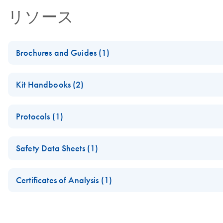
リソース
Brochures and Guides (1)
Enzymes for Molecular Biology
Kit Handbooks (2)
Catalyze confidence in every reaction
JA-Important-Note-for-RNase-Free-DNase-Set
Protocols (1)
RNase-Free DNase Set Product Sheet
Isolation of Peripheral Blood Mononuclear Cells (PBMC) and
Safety Data Sheets (1)
For DNase treatment with QIAGEN or PreAnalytiX RNA purifica
Safety Data Sheets
Certificates of Analysis (1)
Download Safety Data Sheets for QIAGEN product component
Certificates of Analysis