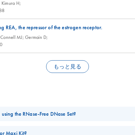
;
Kimura H;
88
 REA, the repressor of the estrogen receptor.
Connell MJ;
Germain D;
0
もっと見る
using the RNase-Free DNase Set?
 using the
RNase-Free DNase Set
in combination with
RNeasy Mini
th
or Maxi Kit?