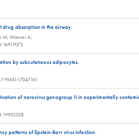
t drug absorption in the airway.
he M;
Wanner A;
D:16917073
retion by subcutaneous adipocytes.
17
PMID:17047161
ctivation of norovirus genogroup II in experimentally contam
D:19933338
cy patterns of Epstein-Barr virus infection.