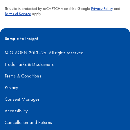
This site is protected by reCAPTCHA and the Google
Privacy Policy
and
Terms of Service
apply.
Sample to Insight
© QIAGEN 2013–26. All rights reserved
Trademarks & Disclaimers
Terms & Conditions
Privacy
Consent Manager
Accessibility
Cancellation and Returns