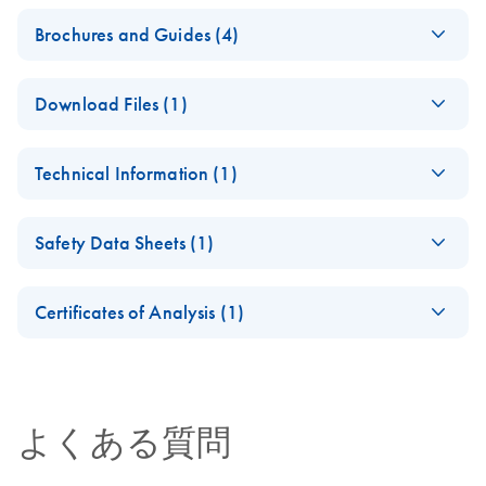
Brochures and Guides (4)
Flexible RNAi
EN
Download
PDF
(1MB)
Download Files (1)
Technologies You Can
Rely On - (EN)
Flexitube-製品保証
JA
Download
PDF
(290.6KB)
Technical Information (1)
内容説明書-JA
JA-信頼できる柔軟
JA
Download
PDF
(1.1MB)
性の高いRNAi-テク
(EN) - Validation of
EN
Download
PDF
(1.8MB)
ノロジー
Safety Data Sheets (1)
Short Interfering
RNA Knockdowns by
Safety Data Sheets
RNA Functional
EN
Quantitative Real-
EN
Download
PDF
(1MB)
Certificates of Analysis (1)
Analysis
Time PCR
Download Safety Data Sheets for QIAGEN product
Certificates of Analysis
components.
EN
RNA Universe
EN
Download
PDF
(927.1KB)
brochure
よくある質問