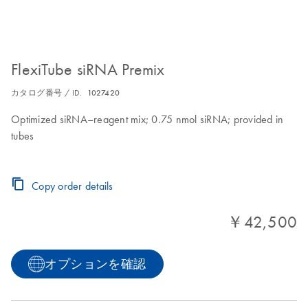
FlexiTube siRNA Premix
カタログ番号 / ID.
1027420
Optimized siRNA–reagent mix; 0.75 nmol siRNA; provided in
tubes
Copy order details
￥42,500
オプションを確認