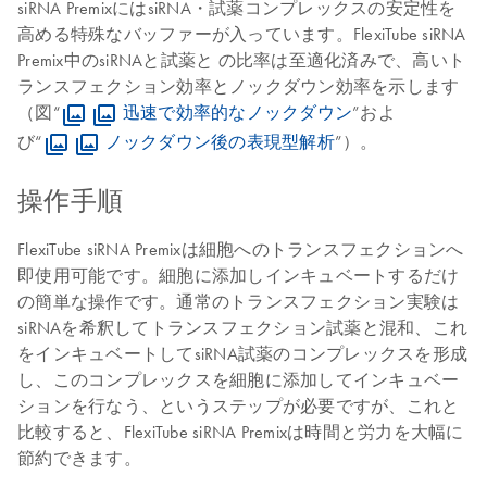
siRNA PremixにはsiRNA・試薬コンプレックスの安定性を
高める特殊なバッファーが入っています。FlexiTube siRNA
Premix中のsiRNAと試薬と の比率は至適化済みで、高いト
ランスフェクション効率とノックダウン効率を示します
（図“
迅速で効率的なノックダウン
”およ
び“
ノックダウン後の表現型解析
”）。
操作手順
FlexiTube siRNA Premixは細胞へのトランスフェクションへ
即使用可能です。細胞に添加しインキュベートするだけ
の簡単な操作です。通常のトランスフェクション実験は
siRNAを希釈してトランスフェクション試薬と混和、これ
をインキュベートしてsiRNA試薬のコンプレックスを形成
し、このコンプレックスを細胞に添加してインキュベー
ションを行なう、というステップが必要ですが、これと
比較すると、FlexiTube siRNA Premixは時間と労力を大幅に
節約できます。