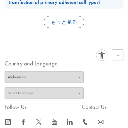
siRNA Premix has a gel-like appearance. This is the typical
transfection of primary adherent cell types?
appearance of this product and has no impact on the quality of
QIAGEN's experience using
FlexiTube siRNA PreMix
and
the material or its performance in downstream assays.
transfection of primary adherent cell types is limited, but we do
もっと見る
FAQ-2267
know that researchers have achieved excellent results with
some primary cell types, for example, HUVEC cells.
FAQ-2268
Country and Language
Follow Us
Contact Us
icon_0065_instagram-s
icon_0064_facebook-s
icon_0340_cc_gen_x-s
icon_0077_youtube-s
icon_0066_linkedin-s
icon_0072_phone-s
icon_0063_envelope-s