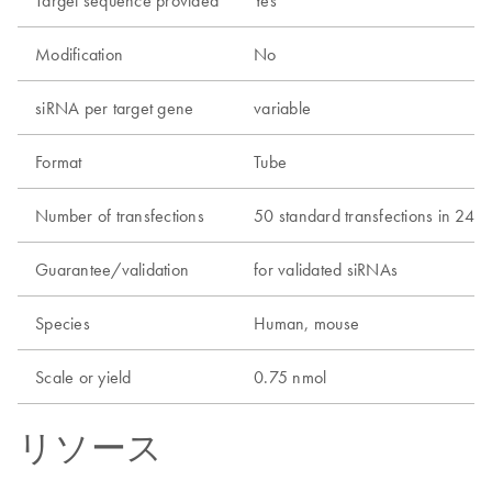
Modification
No
siRNA per target gene
variable
Format
Tube
Number of transfections
50 standard transfections in 24-w
Guarantee/validation
for validated siRNAs
Species
Human, mouse
Scale or yield
0.75 nmol
リソース