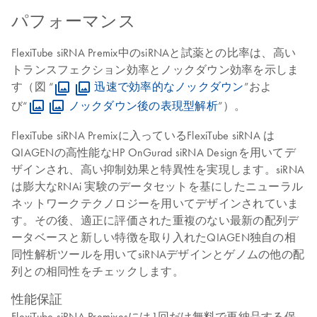
パフォーマンス
FlexiTube siRNA Premix中のsiRNAと試薬との比率は、高い
トランスフェクション効率とノックダウン効率を示しま
す（図 “
迅速で効率的なノックダウン
”およ
び“
ノックダウン後の表現型解析
”）。
FlexiTube siRNA Premixに入っているFlexiTube siRNA は
QIAGENの高性能なHP OnGurad siRNA Designを用いてデ
ザインされ、高い抑制効果と特異性を実現します。siRNA
は膨大なRNAi 実験のデータセットを基にしたニューラル
ネットワークテクノロジーを用いてデザインされていま
す。その後、適正に評価された重複のない最新の配列デ
ータベースと新しい特徴を取り入れたQIAGEN独自の相
同性解析ツールを用いてsiRNAデザインとゲノムの他の配
列との相同性をチェックします。
性能保証
FlexiTube siRNA Premixesには1回だけ無料で再納品する保