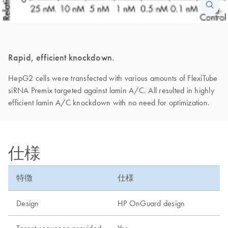
Rapid, efficient knockdown.
HepG2 cells were transfected with various amounts of FlexiTube
siRNA Premix targeted against lamin A/C. All resulted in highly
efficient lamin A/C knockdown with no need for optimization.
仕様
特徴
仕様
Design
HP OnGuard design
Target sequence provided
Yes