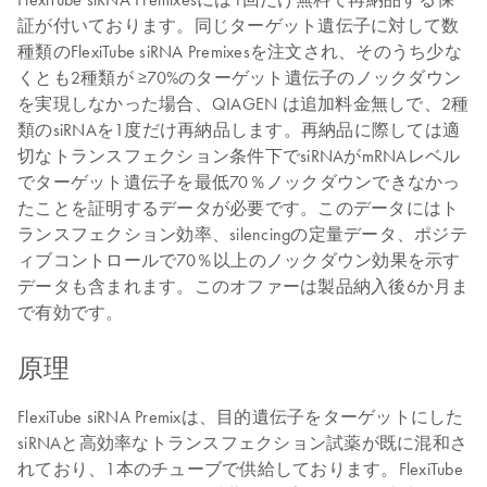
証が付いております。同じターゲット遺伝子に対して数
種類のFlexiTube siRNA Premixesを注文され、そのうち少な
くとも2種類が ≥70%のターゲット遺伝子のノックダウン
を実現しなかった場合、QIAGEN は追加料金無しで、2種
類のsiRNAを1度だけ再納品します。再納品に際しては適
切なトランスフェクション条件下でsiRNAがmRNAレベル
でターゲット遺伝子を最低70％ノックダウンできなかっ
たことを証明するデータが必要です。このデータにはト
ランスフェクション効率、silencingの定量データ、ポジテ
ィブコントロールで70％以上のノックダウン効果を示す
データも含まれます。このオファーは製品納入後6か月ま
で有効です。
原理
FlexiTube siRNA Premixは、目的遺伝子をターゲットにした
siRNAと高効率なトランスフェクション試薬が既に混和さ
れており、1本のチューブで供給しております。FlexiTube