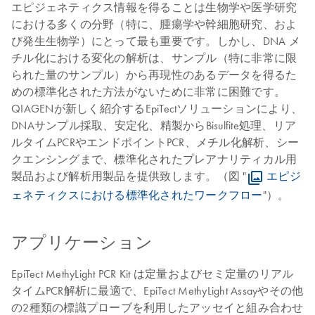
エピジェネティクス情報を得ることは生物学や医学研究
における多くの分野（特に、腫瘍学や幹細胞研究、およ
び発生生物学）にとって最も重要です。しかし、DNA メ
チル化における変化の解析は、サンプル（特に非常に限
られた量のサンプル）から再現性のあるデータを得るた
めの標準化された方法がないために非常に困難です。
QIAGENが新しく紹介するEpiTectソリューションにより、
DNAサンプル採取、安定化、精製からBisulfite処理、リア
ルタイムPCRやエンドポイントPCR、メチル化解析、シー
クエンシングまで、標準化されたプレアナリティカル用
製品および解析用製品を提供致します。（図 "
エピジ
ェネティクスにおける標準化されたワークフロー
"）。
アプリケーション
EpiTect MethyLight PCR Kit は定量およびセミ定量のリアル
タイムPCR解析に最適で、EpiTect MethyLight Assayやその他
の2種類の標識プローブを利用したアッセイと組み合わせ