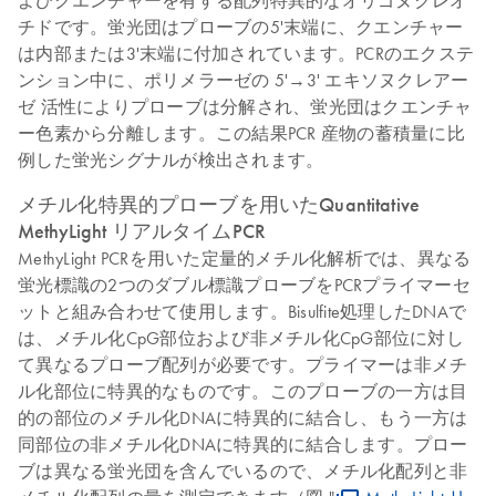
チドです。蛍光団はプローブの5'末端に、クエンチャー
は内部または3'末端に付加されています。PCRのエクステ
ンション中に、ポリメラーゼの 5'→3' エキソヌクレアー
ゼ 活性によりプローブは分解され、蛍光団はクエンチャ
ー色素から分離します。この結果PCR 産物の蓄積量に比
例した蛍光シグナルが検出されます。
メチル化特異的プローブを用いたQuantitative
MethyLight リアルタイムPCR
MethyLight PCRを用いた定量的メチル化解析では、異なる
蛍光標識の2つのダブル標識プローブをPCRプライマーセ
ットと組み合わせて使用します。Bisulfite処理したDNAで
は、メチル化CpG部位および非メチル化CpG部位に対し
て異なるプローブ配列が必要です。プライマーは非メチ
ル化部位に特異的なものです。このプローブの一方は目
的の部位のメチル化DNAに特異的に結合し、もう一方は
同部位の非メチル化DNAに特異的に結合します。プロー
ブは異なる蛍光団を含んでいるので、メチル化配列と非