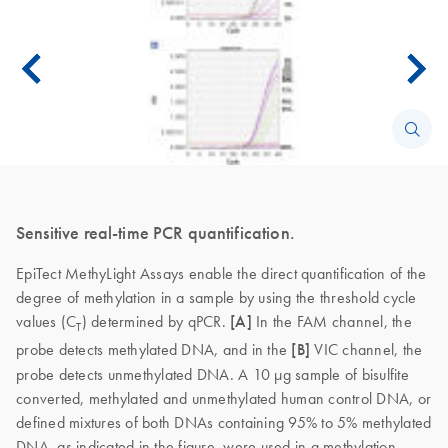
Sensitive real-time PCR quantification.
EpiTect MethyLight Assays enable the direct quantification of the
degree of methylation in a sample by using the threshold cycle
values (C
) determined by qPCR.
[A]
In the FAM channel, the
T
probe detects methylated DNA, and in the
[B]
VIC channel, the
probe detects unmethylated DNA. A 10 µg sample of bisulfite
converted, methylated and unmethylated human control DNA, or
defined mixtures of both DNAs containing 95% to 5% methylated
DNA, as indicated in the figure, were used in a methylation