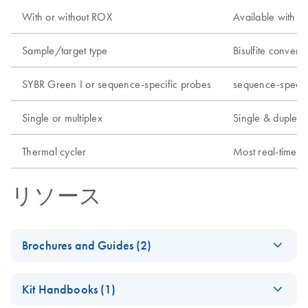
With or without ROX
Available with R
Sample/target type
Bisulfite conver
SYBR Green I or sequence-specific probes
sequence-specif
Single or multiplex
Single & duplex
Thermal cycler
Most real-time c
リソース
Brochures and Guides (2)
(EN) - Rotor-Gene Q
EN
Download
PDF
(1.7MB)
Kit Handbooks (1)
- Pure Detection