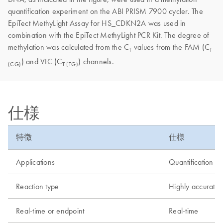
quantification experiment on the ABI PRISM 7900 cycler. The
EpiTect MethyLight Assay for HS_CDKN2A was used in
combination with the EpiTect MethyLight PCR Kit. The degree of
methylation was calculated from the C
values from the FAM (C
T
T
) and VIC (C
) channels.
(CG)
T (TG)
仕様
特徴
仕様
Applications
Quantification o
Reaction type
Highly accurate 
Real-time or endpoint
Real-time