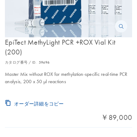
EpiTect MethyLight PCR +ROX Vial Kit
(200)
カタログ番号 / ID.
59496
Master Mix without ROX for methylation-specific real-time PCR
analysis, 200 x 50 µl reactions
オーダー詳細をコピー
￥89,000