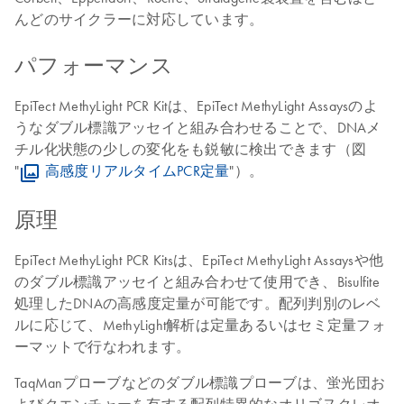
んどのサイクラーに対応しています。
パフォーマンス
EpiTect MethyLight PCR Kitは、EpiTect MethyLight Assaysのよ
うなダブル標識アッセイと組み合わせることで、DNAメ
チル化状態の少しの変化をも鋭敏に検出できます（図
"
高感度リアルタイムPCR定量
"）。
原理
EpiTect MethyLight PCR Kitsは、EpiTect MethyLight Assaysや他
のダブル標識アッセイと組み合わせて使用でき、Bisulfite
処理したDNAの高感度定量が可能です。配列判別のレベ
ルに応じて、MethyLight解析は定量あるいはセミ定量フォ
ーマットで行なわれます。
TaqManプローブなどのダブル標識プローブは、蛍光団お
よびクエンチャーを有する配列特異的なオリゴヌクレオ