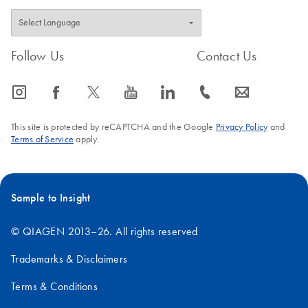
DNA.
FAQ-2009
Follow Us
Contact Us
FAQ-2010
icon_0065_instagram-s
icon_0064_facebook-s
icon_0340_cc_gen_x-s
icon_0077_youtube-s
icon_0066_linkedin-s
icon_0072_phone-s
icon_0063_envelope-s
This site is protected by reCAPTCHA and the Google
Privacy Policy
and
Terms of Service
apply.
Sample to Insight
© QIAGEN 2013–26. All rights reserved
Trademarks & Disclaimers
Terms & Conditions