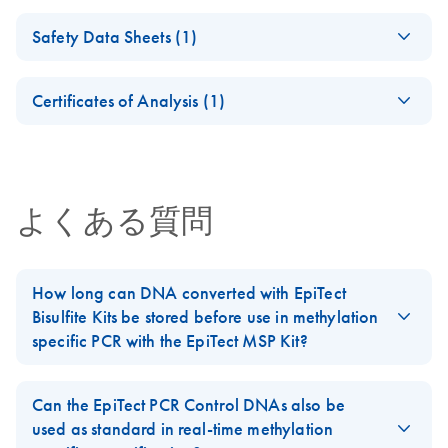
Now with even more applications!
(EN) - EpiTect
EN
Download
PDF
(238.7KB)
Safety Data Sheets (1)
MethyLight PCR
(JA) - Rotor-Gene Q
JA
Download
Handbook
PDF
(1.2MB)
Safety Data Sheets
EN
EpiTect MethyLight PCR Kit
???????????????????PCR ??
Certificates of Analysis (1)
EpiTect MethyLight PCR + ROX Vial Kit
Download Safety Data Sheets for QIAGEN product
Certificates of Analysis
For quantitative methylation analysis using
components.
EN
sequence-specific probe-based real-time PCR
よくある質問
How long can DNA converted with EpiTect
Bisulfite Kits be stored before use in methylation
specific PCR with the EpiTect MSP Kit?
We have data for DNA converted with
EpiTect Bisulfite Kits
showing that the bisulfite treated DNA is stable for 3 years at
Can the EpiTect PCR Control DNAs also be
-20°C before use in methylation specific PCR with the
EpiTect
used as standard in real-time methylation