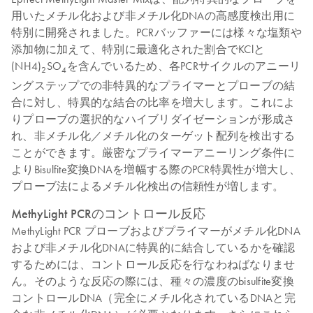
用いたメチル化および非メチル化DNAの高感度検出用に
特別に開発されました。PCRバッファーには様々な塩類や
添加物に加えて、特別に最適化された割合でKClと
(NH4)
SO
を含んでいるため、各PCRサイクルのアニーリ
2
4
ングステップでの非特異的なプライマーとプローブの結
合に対し、特異的な結合の比率を増大します。これによ
りプローブの選択的なハイブリダイゼーションが形成さ
れ、非メチル化／メチル化のターゲット配列を検出する
ことができます。厳密なプライマーアニーリング条件に
よりBisulfite変換DNAを増幅する際のPCR特異性が増大し、
プローブ法によるメチル化検出の信頼性が増します。
MethyLight PCRのコントロール反応
MethyLight PCR プローブおよびプライマーがメチル化DNA
および非メチル化DNAに特異的に結合しているかを確認
するためには、コントロール反応を行なわねばなりませ
ん。そのような反応の際には、種々の濃度のbisulfite変換
コントロールDNA（完全にメチル化されているDNAと完