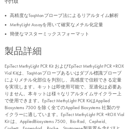
特徴
高精度なTaqManプローブ法によるリアルタイム解析
MethyLight Assayを用いて確実なメチル化定量
簡便なマスターミックスフォーマット
製品詳細
EpiTect MethyLight PCR Kit およびEpiTect MethyLight PCR +ROX
Vial Kitは、TaqManプローブあるいはダブル標識プローブ
によりメチル化部位を判別し、高感度で信頼できる定量
を実現します。キットは即使用可能で、至適化は必要あ
りません。本キットは様々なリアルタイムサイクラー上
で使用できます。EpiTect MethyLight PCR KitはApplied
Biosystems 7500 を除く全てのApplied Biosystems 社製のサ
イクラーに適しています。EpiTect MethyLight PCR +ROX Vial
Kit は、AppliedBiosystems 7500、Bio-Rad、Cepheid、
Corbett、Eppendorf、Roche、Stratagene製装置を含むほと