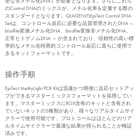
全な非メチル化DNA）が必要となります。さらにこれら
のControl DNAのミックスが、メチル化率を定量する際の
スタンダードとなります。QIAGENのEpiTect Control DNA
Setは、コントロール反応に必要な品質管理されたDNA —
bisulfite変換メチル化DNA、bisulfite変換非メチル化DNA、
正常ヒトゲノムDNA — が含まれており、信頼性の高い標
準的なメチル化特異的コントロール反応に直ちに使用で
きるキットフォーマットです。
操作手順
EpiTect MethyLight PCR Kitは迅速かつ簡便に反応セットアッ
プができるマスターミックスフォーマットを採用してい
ます。マスターミックスにROX含有のキットと含有され
ていないキットの2種類があり、様々なリアルタイムサイ
クラーで使用可能です。プロトコールはほとんどのリア
ルタイムサイクラーで最適な結果が得られることが検証
済みです。