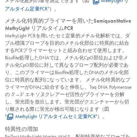
メチル化配列の量を測定できます（図 "
MethyLight リ
アルタイム定量PCR
"）。
メチル化特異的プライマーを用いたSemiquantitative
MethyLight リアルタイムPCR
MethyLight PCRを用いたセミ定量的メチル化解析では、ダ
ブル標識プローブを目的のメチル化部位に特異的に結合
するPCRプライマーセットと組み合わせて使用します。
Bisulfite処理したDNAでは、メチル化CpG部位および非メ
チル化CpG部位に対して異なるプローブ配列が必要であ
り、このプライマーはBisulfite処理したDNAのメチル化部
位に特異的な配列になっています。 メチル化特異的なプ
ライマーがDNAに結合すると伸長し、Taq DNA Polymerase
の 5'→3' エキソヌクレアーゼ活性がプライマーを分解
し、蛍光団を放出します。蛍光団がクエンチャーから切
り離される際に蛍光が検出可能になります（図
"
MethyLight リアルタイムセミ定量PCR
"）。
特異性の増加
EpiTect MethyLight Master Mixは、配列特異的なプローブを