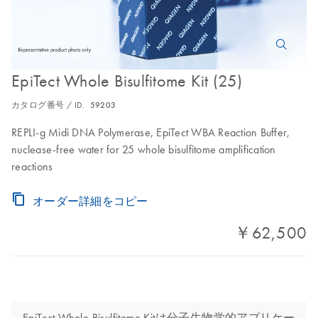
EpiTect Whole Bisulfitome Kit (25)
カタログ番号 / ID.
59203
REPLI-g Midi DNA Polymerase, EpiTect WBA Reaction Buffer,
nuclease-free water for 25 whole bisulfitome amplification
reactions
オーダー詳細をコピー
￥62,500
EpiTect Whole Bisulfitome Kitは分子生物学的アプリケー