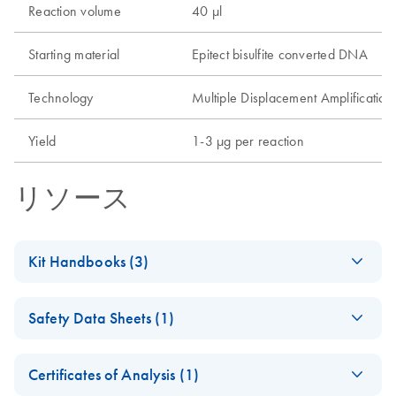
Reaction volume
40 µl
Starting material
Epitect bisulfite converted DNA
Technology
Multiple Displacement Amplificatio
Yield
1-3 µg per reaction
リソース
Kit Handbooks (3)
(EN) - EpiTect
EN
Download
PDF
(117.7KB)
Safety Data Sheets (1)
Whole Bisulfitome
Handbook
Safety Data Sheets
EN
For whole genome amplification of bisulfite
Certificates of Analysis (1)
converted DNA for PCR analysis
Download Safety Data Sheets for QIAGEN product