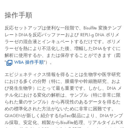
操作手順
反応セットアップは便利な一段階で、Bisulfite 変換テンプ
レートDNAを反応バッファーおよび REPLI-g DNA ポリメ
ラーゼの混合液とインキュベートするだけです。ポリメ
ラーゼを熱により不活化した後、増幅したDNAをすぐに
解析に使用するか、または保存することができます（図
"
WBA 操作手順
"）。
エピジェネティクス情報を得ることは生物学や医学研究
における多くの分野（特に、腫瘍学や幹細胞研究、およ
び発生生物学）にとって最も重要です。しかし、DNA メ
チル化における変化の解析は、サンプル（特に非常に限
られた量のサンプル）から再現性のあるデータを得るた
めの標準化された方法がないために非常に困難です。
QIAGENが新しく紹介するEpiTect製品により、DNAサンプ
ル採取、安定化、精製からBisulfite処理、リアルタイムPCR