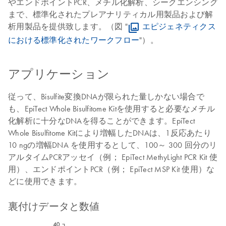
やエンドポイントPCR、メチル化解析、シークエンシング
まで、標準化されたプレアナリティカル用製品および解
析用製品を提供致します。（図 "
エピジェネティクス
における標準化されたワークフロー
"）。
アプリケーション
従って、Bisulfite変換DNAが限られた量しかない場合で
も、EpiTect Whole Bisulfitome Kitを使用すると必要なメチル
化解析に十分なDNAを得ることができます。EpiTect
Whole Bisulfitome Kitにより増幅したDNAは、1反応あたり
10 ngの増幅DNA を使用するとして、100～ 300 回分のリ
アルタイムPCRアッセイ（例； EpiTect MethyLight PCR Kit 使
用）、エンドポイントPCR（例； EpiTect MSP Kit 使用）な
どに使用できます。
裏付けデータと数値