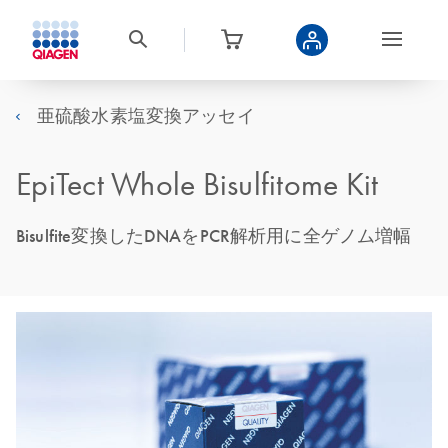
亜硫酸水素塩変換アッセイ
EpiTect Whole Bisulfitome Kit
Bisulfite変換したDNAをPCR解析用に全ゲノム増幅