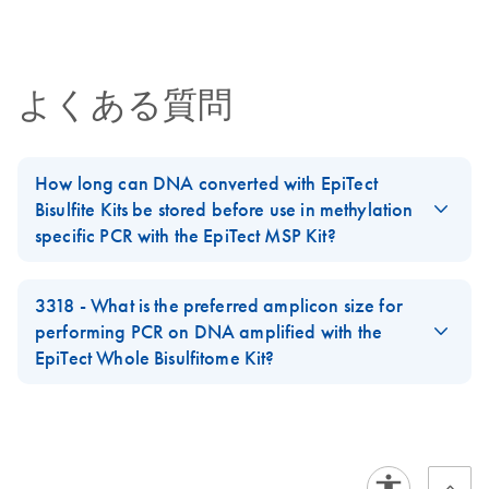
Certificates of Analysis
components.
EN
JA-EpiTect-Whole-
JA
Download
PDF
(116.6KB)
Bisulfitomeプロトコ
よくある質問
ールとトラブルシ
ューティング
How long can DNA converted with EpiTect
JA-Important-Note-
JA
Download
PDF
(77.8KB)
Bisulfite Kits be stored before use in methylation
for-EpiTect-Whole-
specific PCR with the EpiTect MSP Kit?
Bisulfitome-Kits
We have data for DNA converted with
EpiTect Bisulfite Kits
showing that the bisulfite treated DNA is stable for 3 years at
3318 - What is the preferred amplicon size for
-20°C before use in methylation specific PCR with the
EpiTect
performing PCR on DNA amplified with the
MSP Kit
, or the
EpiTect MethyLight PCR Kit
.
EpiTect Whole Bisulfitome Kit?
We prefer designing amplicons with 80-150 base pairs when
analyzing DNA amplified with the EpiTect Whole Bisulfitome Kit.
FAQ-3319
FAQ-2002