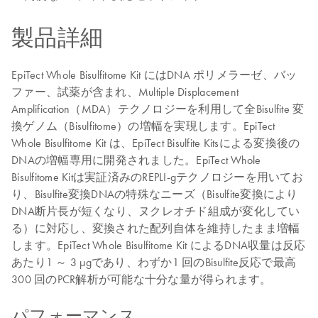
製品詳細
EpiTect Whole Bisulfitome Kit にはDNA ポリメラーゼ、バッ
ファー、試薬が含まれ、Multiple Displacement
Amplification（MDA）テクノロジーを利用して全Bisulfite 変
換ゲノム（Bisulfitome）の増幅を実現します。EpiTect
Whole Bisulfitome Kit は、EpiTect Bisulfite Kitsによる変換後の
DNAの増幅専用に開発されました。EpiTect Whole
Bisulfitome Kitは実証済みのREPLI-gテクノロジーを用いてお
り、Bisulfite変換DNAの特殊なニーズ（Bisulfite変換により
DNA断片長が短くなり、ヌクレオチド組成が変化してい
る）に対応し、変換された配列自体を維持したまま増幅
します。EpiTect Whole Bisulfitome Kit によるDNA収量は反応
あたり1 ～ 3 µgであり、わずか1 回のBisulfite反応で最高
300 回のPCR解析が可能な十分な量が得られます。
パフォーマンス