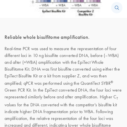
Reliable whole bisulfitome amplification.
Real-time PCR was used to measure the representation of four
different loci in 10 ng bisulfite converted DNA, before (–WBA)
and after (+WBA) amplification with the EpiTect Whole
Bisulfitome Kit. DNA was first bisulfite converted using either the
EpiTect Bisulfite Kit or a kit from supplier Z, and was then
®
amplified; qPCR was performed using the QuantiTect SYBR
Green PCR Kit. In the EpiTect converted DNA, the four loci were
represented similarly before and after amplification. Higher C
T
values for the DNA converted with the competitor’s bisulfite kit
indicate higher DNA fragmentation prior to WBA. Following
amplification, the relative representation of the four loci was
increased and different, indicating lower whole bisulfitome