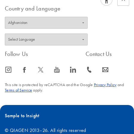
Country and Language
Follow Us
Contact Us
icon_0065_instagram-s
icon_0064_facebook-s
icon_0340_cc_gen_x-s
icon_0077_youtube-s
icon_0066_linkedin-s
icon_0072_phone-s
icon_0063_envelope-s
This site is protected by reCAPTCHA and the Google
Privacy Policy
and
Terms of Service
apply.
Sample to Insight
© QIAGEN 2013–26. All rights reserved