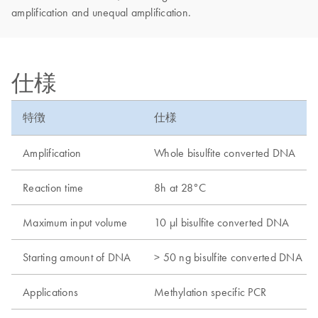
amplification and unequal amplification.
仕様
特徴
仕様
Amplification
Whole bisulfite converted DNA
Reaction time
8h at 28°C
Maximum input volume
10 µl bisulfite converted DNA
Starting amount of DNA
> 50 ng bisulfite converted DNA
Applications
Methylation specific PCR