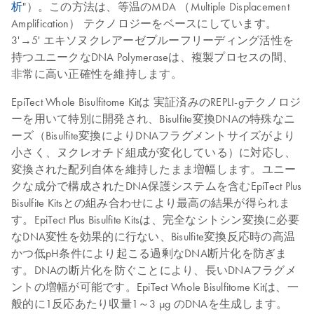
析
"）。この方法は、等温のMDA （Multiple Displacement
Amplification） テクノロジーをベースにしています。
3'→5' エキソヌクレアーゼプルーフリーディング活性を
持つユニークなDNA Polymeraseは、複製プロセスの間、
非常に高い正確性を維持します。
EpiTect Whole Bisulfitome Kitは
実証済みのREPLI-gテクノロジ
ーを用いて特別に開発され、Bisulfite変換DNAの特殊なニ
ーズ（Bisulfite変換によりDNAフラグメントサイズがより
小さく、ヌクレオチド組成が変化している）に対応し、
変換された配列自体を維持したまま増幅します。ユニー
クな成分で構成されたDNA保護システムを含むEpiTect Plus
Bisulfite Kitsとの組み合わせにより最高の結果が得られま
す。EpiTect Plus Bisulfite Kitsは、完全なシトシン変換に必要
なDNA変性を効果的に行ない、Bisulfite変換反応時の高温
かつ低pH条件により起こる過剰なDNA断片化を防ぎま
す。DNAの断片化を防ぐことにより、長いDNAフラグメ
ントの増幅が可能です。EpiTect Whole Bisulfitome Kitは、一
般的に1反応あたり収量1～3 μg のDNAを生成します。