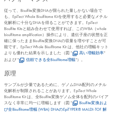
従って、Bisulfite変換DNAが限られた量しかない場合で
も、EpiTect Whole Bisulfitome Kitを使用すると必要なメチル
化解析に十分なDNAを得ることができます。EpiTect
Bisulfite Kitsと組み合わせて使用すれば、このWBA（whole
bisulfitome amplification）操作により、遺伝子座の状態を正
確に保ったままBisulfite変換DNAの収量を増やすことが可
能です。EpiTect Whole Bisulfitome Kit は、他社の増幅キット
よりも優れた結果を示しました（図 "
高い増幅効率
"
および "
信頼できる全Bisulfitome増幅
"）。
原理
サンプルが少量であるために、ゲノムDNA配列のメチル
化解析が制限されることがあります。EpiTect Whole
Bisulfitome Kit は、全Bisulfite変換ゲノム全体を配列のバイア
スなく非常に均一に増幅します（図 "
Bisulfite変換およ
び全Bisulfitome増幅 (WBA) DNAのEpiTYPER® MALDI-TOF 解