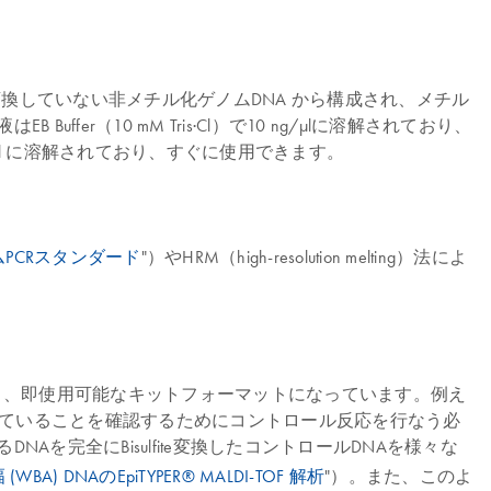
Bisulfite 変換していない非メチル化ゲノムDNA から構成され、メチル
er（10 mM Tris·Cl）で10 ng/µlに溶解されており、
0 ng/μl に溶解されており、すぐに使用できます。
PCRスタンダード
"）やHRM（high-resolution melting）法によ
て含んでおり、即使用可能なキットフォーマットになっています。例え
合していることを確認するためにコントロール反応を行なう必
を完全にBisulfite変換したコントロールDNAを様々な
幅 (WBA) DNAのEpiTYPER® MALDI-TOF 解析
"）。また、このよ