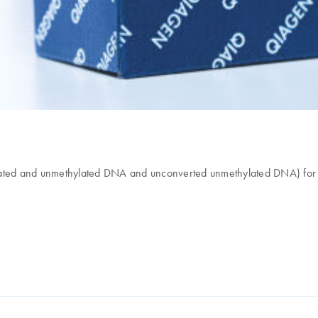
ylated and unmethylated DNA and unconverted unmethylated DNA) for