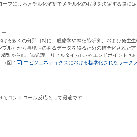
プローブによるメチル化解析でメチル化の程度を決定する際に
ロー
ける多くの分野（特に、腫瘍学や幹細胞研究、および発生生物
プル）から再現性のあるデータを得るための標準化された方法
、精製からBisulfite処理、リアルタイムPCRやエンドポイ
（図 "
エピジェネティクスにおける標準化されたワーク
解析におけるコントロール反応として最適です。