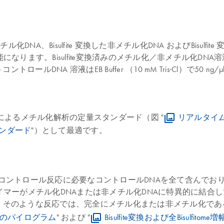
変換した完全メチル化DNA、Bisulfite 変換した非メチル化DNA および
isulfite変換済みのメチル化／非メチル化DNA溶液はEB Buff
ロールDNA 溶液はEB Buffer （10 mM Tris·Cl）で5
イムPCRによるメチル化解析の定量スタンダード（図 "
リアルタイム
タンダード
"）として最適です。
の高い標準化メチル化コントロール反応に必要なコントロールDNAを全
プライマーがメチル化DNAまたは非メチル化DNAに特異的に結
。そのような反応では、完全にメチル化または非メチル化であるDNA
l DNAのパイログラム
" および "
Bisulfite変換および全Bisulfitome増