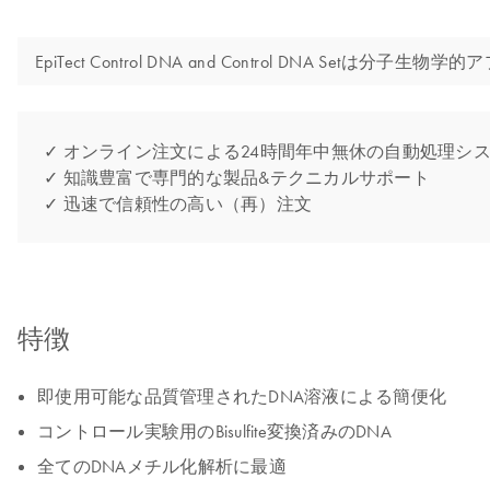
EpiTect Control DNA and Control D
✓ オンライン注文による24時間年中無休の自動処理シ
✓ 知識豊富で専門的な製品&テクニカルサポート
✓ 迅速で信頼性の高い（再）注文
特徴
即使用可能な品質管理されたDNA溶液による簡便化
コントロール実験用のBisulfite変換済みのDNA
全てのDNAメチル化解析に最適