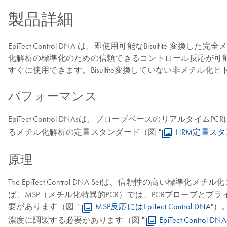
製品詳細
EpiTect Control DNA は、即使用可能なBisulfite 
化解析の標準化のための信頼できるコントロール反応が可能になります。B
すぐに使用できます。Bisulfite変換していない非メチル化ヒトコント
パフォーマンス
EpiTect Control DNAsは、プローブベースのリアルタ
るメチル化解析の定量スタンダード（図 "
HRM定量ス
原理
The EpiTect Control DNA Setは、信頼性
ば、MSP（メチル化特異的PCR）では、PCRプローブと
要があります（図 "
MSP反応にはEpiTect Control DNA
"）
濃度に調製する必要があります（図 "
EpiTect Contro