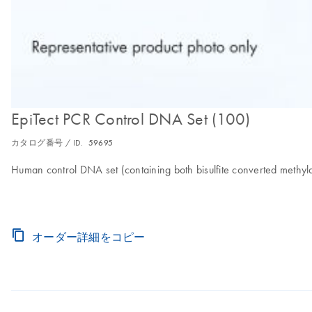
EpiTect PCR Control DNA Set (100)
カタログ番号 / ID.
59695
Human control DNA set (containing both bisulfite converted meth
オーダー詳細をコピー