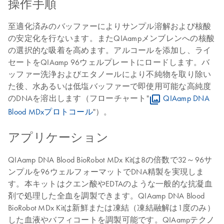
操作手順
至適化済みのバッファーによりサンプル溶解および核酸
の安定化を行ないます。またQIAampメンブレンへの核酸
の選択的な吸着を高めます。アルコールを添加し、ライ
セートをQIAamp 96ウェルプレートにロードします。バ
ッファー洗浄およびエタノールにより不純物を取り除い
た後、水あるいは低塩バッファーで即使用可能な高純度
のDNAを溶出します（フローチャート"
QIAamp DNA
Blood MDxプロトコール
"）。
アプリケーション
QIAamp DNA Blood BioRobot MDx Kitは8の倍数で32～96サ
ンプルを96ウェルフォーマットでDNA精製を実現しま
す。本キットはクエン酸やEDTAのような一般的な抗凝血
剤で処理した全血を調製できます。QIAamp DNA Blood
BioRobot MDx Kitは新鮮または凍結（凍結融解は1度のみ）
した血液やバフィコートを調製可能です。QIAampテクノ