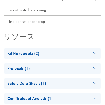
For automated processing
Time per run or per prep
リソース
Kit Handbooks (2)
QIAamp DNA Blood
EN
Download
PDF
(1.5MB)
Protocols (1)
BioRobot MDx
Handbook — June
QIAamp DNA
EN
Download
PDF
(456.3KB)
2012 - (EN)
Safety Data Sheets (1)
Blood BioRobot
MDx Kit Quick-
QIAamp DNA
EN
Download
Safety Data Sheets
PDF
(832.5KB)
EN
Start Protocol (EN)
Blood BioRobot
Certificates of Analysis (1)
Download Safety Data Sheets for QIAGEN product
MDx Kit Handbook