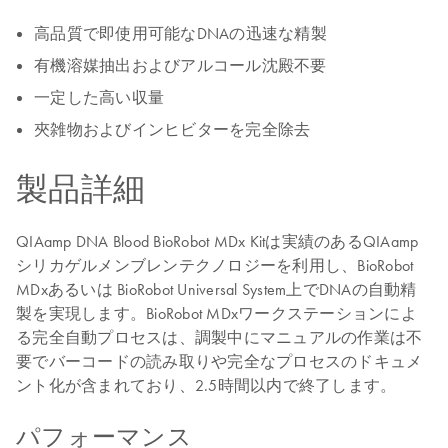
高品質で即使用可能なDNAの迅速な精製
有機溶媒抽出およびアルコール沈殿不要
一定した高い収量
夾雑物およびインヒビターを完全除去
製品詳細
QIAamp DNA Blood BioRobot MDx Kitは実績のあるQIAamp
シリカゲルメンブレンテクノロジーを利用し、BioRobot
MDxあるいは BioRobot Universal System上でDNAの自動精
製を実現します。BioRobot MDxワークステーションによ
る完全自動プロセスは、調製中にマニュアルの作業は不
要でバーコードの読み取りや完全なプロセスのドキュメ
ント化が含まれており、2.5時間以内で終了します。
パフォーマンス