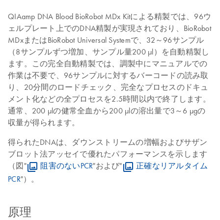
QIAamp DNA Blood BioRobot MDx Kitによる精製では、96ウ
ェルプレート上でのDNA精製が実現されており、BioRobot
MDxまたはBioRobot Universal Systemで、32～96サンプル
（8サンプルずつ増加、サンプル量200 µl）を自動精製し
ます。この完全自動精製では、調製中にマニュアルでの
作業は不要で、96サンプルに対するバーコードの読み取
り、20分間のロードチェック、完全なプロセスのドキュ
メント化などの全プロセスを2.5時間以内で終了します。
通常、200 µlの健常全血から200 µlの溶出量で3～6 µgの
収量が得られます。
得られたDNAは、ダウンストリームの増幅およびサザン
ブロット法アッセイで優れたパフォーマンスを示します
（図"
阻害のないPCR
"および"
正確なリアルタイム
PCR
"）。
原理