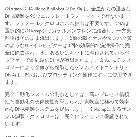
QIAamp DNA Blood BioRobot MDx Kitは、全血からの迅速な
DNA精製を96ウェルプレートフォーマットで行ないま
す。フェノール／クロロホルム抽出は不要です。DNAは
選択的にQIAampシリカゲルメンブレンに結合し、一方夾
雑物はそのまま流出します。2価の陽イオンやタンパク質
のようなPCRインヒビターは3回の効率的な洗浄操作で完
全に除去され、水、あるいはキットに添付されているバ
ッファーで高純度のDNAが溶出されます。QIAampテクノ
ロジーにより全血から精製したゲノム／ミトコンドリア
DNAは、PCRおよびブロッティング操作にすぐに使用でき
ます。
完全自動化システムの利点としては、高いプロセス信頼
性と自動化の夜簡便性が挙げられ、実験室に極めて効率
的なDNA精製システムを提供します。QIAampによるサン
プル調製テクノロジーは、完全にライセンス保証されて
います。