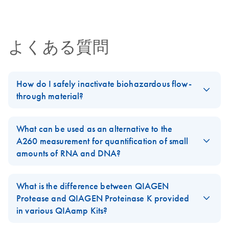
Certificates of Analysis
components.
- (EN)
EN
For purification of genomic DNA from fresh or frozen
whole blood or buffy coat using the BioRobot MDx
よくある質問
workstation or BioRobot Universal System
How do I safely inactivate biohazardous flow-
through material?
Always dispose of potentially biohazardous solutions according
to your institution’s waste-disposal guidelines. Although the lysis
What can be used as an alternative to the
and binding buffers in QIAamp, DNeasy, and RNeasy kits
A260 measurement for quantification of small
contain chaotropic agents that can inactivate some biohazardous
amounts of RNA and DNA?
material, local regulations dictate the proper way to dispose of
Small amounts of RNA and DNA may be difficult to measure
biohazards. DO NOT add bleach or acidic solutions directly to
spectrophotometrically. Fluorometric measurements, or
What is the difference between QIAGEN
the sample-preparation waste. Guanidine hydrochloride in the
quantitative RT-PCR and PCR are more sensitive and accurate
Protease and QIAGEN Proteinase K provided
sample-preparation waste can form highly reactive compounds
methods to quantify low amounts of RNA or DNA.
in various QIAamp Kits?
when combined with bleach.
Please access our
Material Safety Data Sheets
(MSDS) online
Fluorometric measurements are carried out using nucleic acid
QIAGEN Proteinase K
is a subtilisin-type protease, which