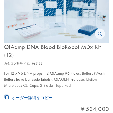
QIAamp DNA Blood BioRobot MDx Kit
(12)
カタログ番号 / ID.
965152
For 12 x 96 DNA preps: 12 QIAamp 96 Plates, Buffers (Wash
Buffers have bar code labels), QIAGEN Protease, Elution
Microtubes CL, Caps, S-Blocks, Tape Pad
オーダー詳細をコピー
￥534,000