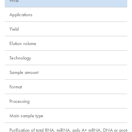
Applications
Yield
Elution volume
Technology
Sample amount
Format
Processing
Main sample type
Purification of total RNA, miRNA, poly A+ mRNA, DNA or protei