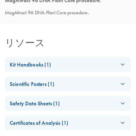
MagAttract 96 DNA Plant Core procedure.
MagAttract 96 DNA Plant Core procedure.
リソース
Kit Handbooks (1)
MagAttract 96 DNA
EN
Download
PDF
(1.2MB)
Scientific Posters (1)
Plant Handbook
For efficient high-throughput isolation of DNA
(EN) - MagAttract
EN
Download
PDF
(310.2KB)
from plant tissue
Safety Data Sheets (1)
96 DNA Plant Kits -
for high-throughput
Safety Data Sheets
EN
isolation of DNA
Certificates of Analysis (1)
from plant tissue
Download Safety Data Sheets for QIAGEN product