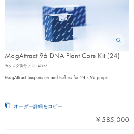
MagAttract 96 DNA Plant Core Kit (24)
カタログ番号 / ID.
67163
MagAttract Suspension and Buffers for 24 x 96 preps
オーダー詳細をコピー
￥585,000