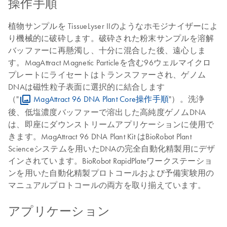
操作手順
植物サンプルを TissueLyser IIのようなホモジナイザーによ
り機械的に破砕します。破砕された粉末サンプルを溶解
バッファーに再懸濁し、十分に混合した後、遠心しま
す。MagAttract Magnetic Particleを含む96ウェルマイクロ
プレートにライセートはトランスファーされ、ゲノム
DNAは磁性粒子表面に選択的に結合します
（"
MagAttract 96 DNA Plant Core操作手順
"）。洗浄
後、低塩濃度バッファーで溶出した高純度ゲノムDNA
は、即座にダウンストリームアプリケーションに使用で
きます。MagAttract 96 DNA Plant Kit はBioRobot Plant
Scienceシステムを用いたDNAの完全自動化精製用にデザ
インされています。BioRobot RapidPlateワークステーショ
ンを用いた自動化精製プロトコールおよび予備実験用の
マニュアルプロトコールの両方を取り揃えています。
アプリケーション