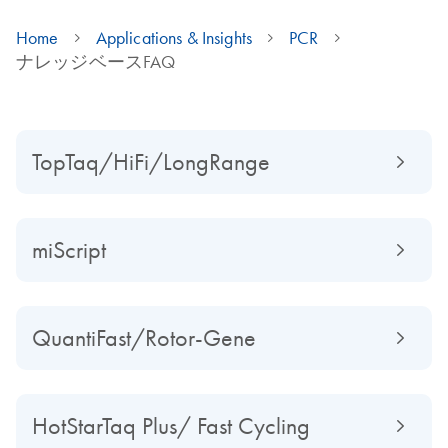
Home
Applications & Insights
PCR
ナレッジベースFAQ
TopTaq/HiFi/LongRange
miScript
QuantiFast/Rotor-Gene
HotStarTaq Plus/ Fast Cycling