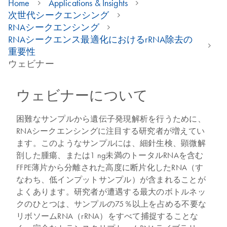
Home
Applications & Insights
次世代シークエンシング
RNAシークエンシング
RNAシークエンス最適化におけるrRNA除去の
重要性
ウェビナー
ウェビナーについて
困難なサンプルから遺伝子発現解析を行うために、
RNAシークエンシングに注目する研究者が増えてい
ます。このようなサンプルには、細針生検、顕微解
剖した腫瘍、または1 ng未満のトータルRNAを含む
FFPE薄片から分離された高度に断片化したRNA（す
なわち、低インプットサンプル）が含まれることが
よくあります。研究者が遭遇する最大のボトルネッ
クのひとつは、サンプルの75％以上を占める不要な
リボソームRNA（rRNA）をすべて捕捉することな