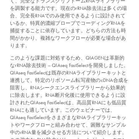
く、完全なトランスクリプトームRNAライブラリー
を調製する能力です。現在のrRNA除去法は多くの場
合、完全長RNAでのみ使用できるように設計されて
いるか、特異的濃縮プローブでコーディングRNAを
捕捉することに依存しています。どちらの方法も時
間がかかり、複雑なワークフローが必要な場合があ
ります。
このような課題に対処するため、QIAGENは革新的
なrRNA除去技術 – QIAseq FastSelectを開発しました。
QIAseq FastSelectは既存のRNAライブラリーキットと
連携して、特定のリボソーム転写産物のcDNA合成を
阻害し、RNAシークエンスライブラリーから効果的
に除去します。RNA断片化後に使用できるように設
計されたQIAseq FastSelectは、高品質RNAにも低品質
RNAにも適しています。このウェビナーでは、
QIAseq FastSelectをさまざまなRNAライブラリーキッ
トやワークフローと組み合わせて、困難なサンプル
中のrRNA量を減少させる方法について紹介します。