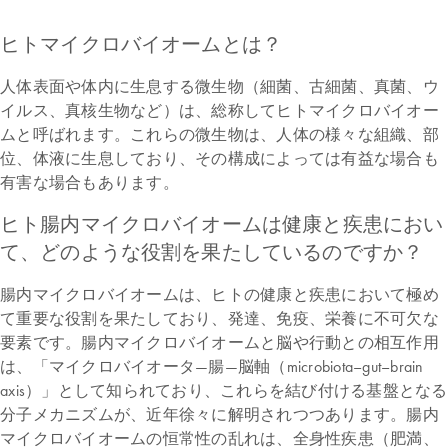
ヒトマイクロバイオームとは？
人体表面や体内に生息する微生物（細菌、古細菌、真菌、ウ
イルス、真核生物など）は、総称してヒトマイクロバイオー
ムと呼ばれます。これらの微生物は、人体の様々な組織、部
位、体液に生息しており、その構成によっては有益な場合も
有害な場合もあります。
ヒト腸内マイクロバイオームは健康と疾患におい
て、どのような役割を果たしているのですか？
腸内マイクロバイオームは、ヒトの健康と疾患において極め
て重要な役割を果たしており、発達、免疫、栄養に不可欠な
要素です。腸内マイクロバイオームと脳や行動との相互作用
は、「マイクロバイオータ―腸―脳軸（microbiota–gut–brain
axis）」として知られており、これらを結び付ける基盤となる
分子メカニズムが、近年徐々に解明されつつあります。腸内
マイクロバイオームの恒常性の乱れは、全身性疾患（肥満、