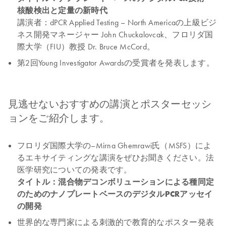
核酸検出と定量の新時代
講演者：dPCR Applied Testing – North Americaの上級ビジ
ネス開発マネージャー John Chuckalovcak、フロリダ国
際大学（FIU）教授 Dr. Bruce McCord。
第2回Young Investigator Awardsの受賞者を発表します。
見逃せないおすすめの講演とポスターセッシ
ョンをご紹介します。
フロリダ国際大学の–Mirna Ghemrawi氏（MSFS）によ
るエキサイティングな講演をぜひお聞きください。法
医学研究についての発表です。
タイトル：
混合物デコンボリューションによる種同定
のためのナノプレートベースのデジタルPCRアッセイ
の開発
世界的な専門家による刺激的で教育的なポスター発表