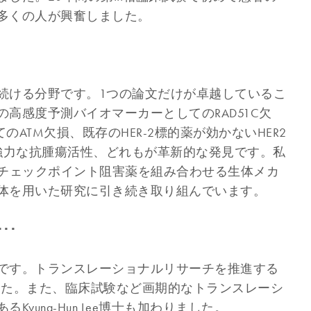
多くの人が興奮しました。
続ける分野です。1つの論文だけが卓越しているこ
の高感度予測バイオマーカーとしてのRAD51C欠
のATM欠損、既存のHER-2標的薬が効かないHER2
質の強力な抗腫瘍活性、どれもが革新的な発見です。私
疫チェックポイント阻害薬を組み合わせる生体メカ
体を用いた研究に引き続き取り組んでいます。
･･
です。トランスレーショナルリサーチを推進する
えました。また、臨床試験など画期的なトランスレーシ
ung-Hun Lee博士も加わりました。