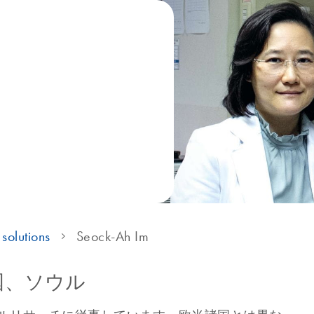
solutions
Seock-Ah Im
国、ソウル