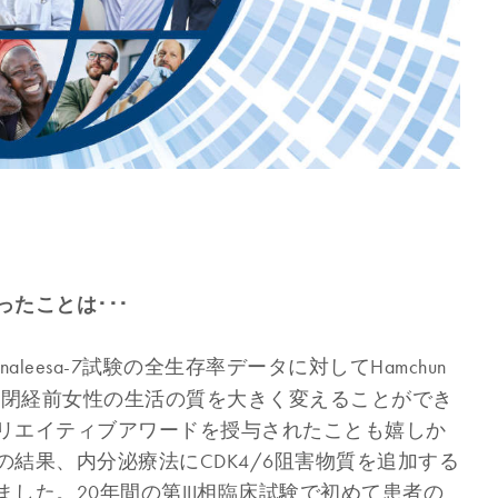
たことは･･･
aleesa-7試験の全生存率データに対してHamchun
でした。閉経前女性の生活の質を大きく変えることができ
リエイティブアワードを授与されたことも嬉しか
結果、内分泌療法にCDK4/6阻害物質を追加する
した。20年間の第III相臨床試験で初めて患者の