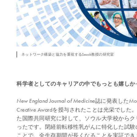
ネットワーク構築と協力を重視するSeock教授の研究室
科学者としてのキャリアの中でもっとも嬉しかっ
誌に発表したMon
New England Journal of Medicine
Creative Awardを授与されたことは光栄
た国際共同研究に対して、ソウル大学校からク
ったです。閉経前転移性乳がんに特化した試験の
ことで、全生存期間が長くなることを実証できま