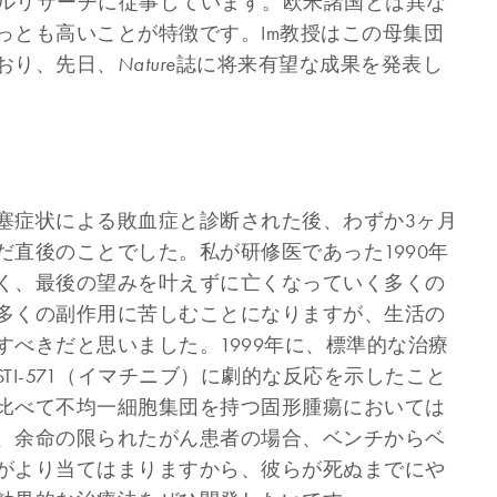
ショナルリサーチに従事しています。欧米諸国とは異な
っとも高いことが特徴です。Im教授はこの母集団
おり、先日、
誌に将来有望な成果を発表し
Nature
塞症状による敗血症と診断された後、わずか3ヶ月
直後のことでした。私が研修医であった1990年
く、最後の望みを叶えずに亡くなっていく多くの
多くの副作用に苦しむことになりますが、生活の
べきだと思いました。1999年に、標準的な治療
I-571（イマチニブ）に劇的な反応を示したこと
比べて不均一細胞集団を持つ固形腫瘍においては
、余命の限られたがん患者の場合、ベンチからベ
がより当てはまりますから、彼らが死ぬまでにや