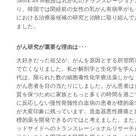
Seock-Ah Im教授は乳がんのトランスレー
り、韓国では閉経前の女性の乳がん有病率がも
における治療薬候補の研究と治験に取り組んで
ました。
がん研究が重要な理由は･･･
大好きだった祖父が、がんを原因とする胆管閉
で亡くなりました。私が解剖学と生化学を学んだ
代は、限られた数の細胞毒性化学療法薬しかな
がん患者を目の当たりにしました。がん患者は
質を保つために家族ともっと多くの時間を過ごす
に反応しない慢性骨髄性白血病の患者が標的薬ST
が大変印象に残っています。造血器悪性腫瘍と
標的薬を開発できるのではと考えました。また
ッドサイドへのトランスレーショナルリサーチ