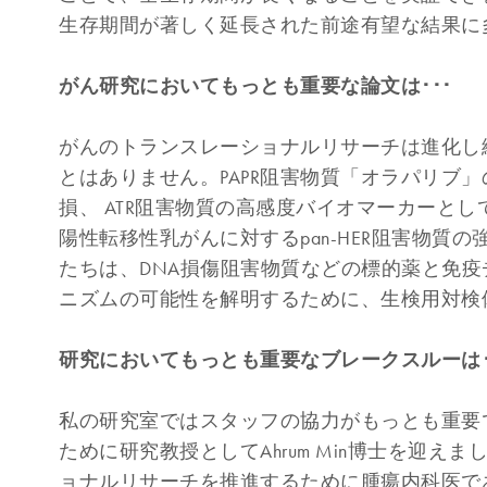
生存期間が著しく延長された前途有望な結果に
がん研究においてもっとも重要な論文は･･･
がんのトランスレーショナルリサーチは進化し
とはありません。PAPR阻害物質「オラパリブ」
損、 ATR阻害物質の高感度バイオマーカーとして
陽性転移性乳がんに対するpan-HER阻害物
たちは、DNA損傷阻害物質などの標的薬と免
ニズムの可能性を解明するために、生検用対検
研究においてもっとも重要なブレークスルーは･
私の研究室ではスタッフの協力がもっとも重要
ために研究教授としてAhrum Min博士を迎
ョナルリサーチを推進するために腫瘍内科医であるKy