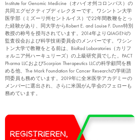
Institute for Genomic Medicine（オハイオ州コロンバス）の
共同エグゼクティブディレクターです。ワシントン大学
医学部（ミズーリ州セントルイス）で22年間教鞭をとっ
た経験があり、同大学からRobert E. and Louise F. Dunn特別
教授の称号を授与されています。2014年よりQIAGENの
監査役会および科学技術委員会のメンバーです。ワシン
トン大学で教鞭をとる前は、BioRad Laboratories（カリフ
ォルニア州ハーキュリーズ）の上級研究員でした。PACT
Pharma LLCおよびScorpion Therapeutics LLCの科学顧問を務
める他、The Mark Foundation for Cancer Researchの学術諮
問委員も務めています。2019年に全米医学アカデミーの
メンバーに選出され、さらに米国がん学会のフェローも
務めています。