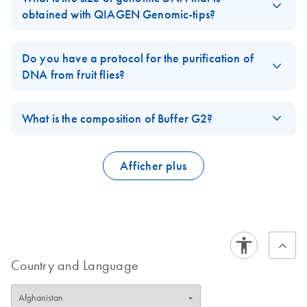
biohazards. DO NOT add bleach or acidic solutions directly to
irrespective of the source organism. The DNA template needs to
obtained with QIAGEN Genomic-tips?
the sample-preparation waste. Guanidine hydrochloride in the
be of high purity for efficient conversion. We recommend to use
sample-preparation waste can form highly reactive compounds
Genomic DNA purified using QIAGEN Genomic-tips ranges in
genomic DNA extracted with our DNA isolation kits for
when combined with bleach.
size from 20–150 kb, with an average length of 50–100 kb.
Do you have a protocol for the purification of
clinical
or
animal and plant samples
as a template for the EpiTect
Please access our
Material Safety Data Sheets
(MSDS) online
Vortexing the lysate for about 20 seconds may reduce the size
DNA from fruit flies?
Bisulfite Kit.
for detailed information on the reagents for each respective kit.
of the genomic DNA slightly to 20–130 kb, but can help to
Using
Gentra Puregene Cell kit
:
FAQ-1209
improve flow rates.
FAQ-12
What is the composition of Buffer G2?
FAQ-142
Buffer G2
is a component of QIAGEN
Blood & Cell Culture
• Purification of archive-quality DNA from up to 30 Drosophila
DNA Kits
, but is also provided with several other kits (e.g., for
Afficher plus
melanogaster using the Gentra Puregene Cell Kit (
PG20
)
automation on the EZ1 Advanced instrument). Usually Buffer G2
is used in combination with Proteinase K or QIAGEN Protease
• Purification of archive-quality DNA from 100 Drosophila
for efficient lysis.
melanogaster using the Gentra Puregene Cell Kit (
PG21
)
Buffer G2 (General Lysis Buffer ) consists of: 800 mM guanidine
• Purification of archive-quality DNA from 300–700
hydrochloride; 30 mM Tris•Cl, pH 8.0; 30 mM EDTA, pH 8.0;
Drosophila melanogaster using the Gentra Puregene Cell Kit
Country and Language
5% Tween 20; 0.5% Triton X-100.
(
PG22
)
How to prepare Buffer G2: Dissolve 76.42 g guanidine