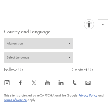
Country and Language
Follow Us
Contact Us
icon_0065_instagram-s
icon_0064_facebook-s
icon_0340_cc_gen_x-s
icon_0077_youtube-s
icon_0066_linkedin-s
icon_0072_phone-s
icon_0063_envelope-s
This site is protected by reCAPTCHA and the Google
Privacy Policy
and
Terms of Service
apply.