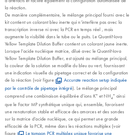
d’artefacts et facilite également la configuration automatisée de
la réaction.
De manière complémentaire, le mélange principal fourni avec le
kit contient un colorant bleu inerte qui n’interfère pas avec la
transcription inverse ni avec la PCR en temps réel , mais
augmente la visibilité dans le tube ou le puits. Le QuantiNova
Yellow Template Dilution Buffer contient un colorant jaune inerte.
Lorsque l’acide nucléique matrice, dilué avec le QuantiNova
Yellow Template Dilution Buffer, est ajouté au mélange principal,
la couleur de la solution se modifie du bleu au vert, fournissant
une indication visuelle du pipetage correct et de la configuration
de la réaction (voir figure
Accurate reaction setup indiquée
par le contrôle de pipetage intégré
). Le mélange principal
+
+
comprend une combinaison équilibrée d’ions K
et NH
ainsi
4
que le Factor MP synthétique unique qui, ensemble, favorisent
une renaturation stable et efficace des amorces et des sondes
sur la matrice d’acide nucléique, ce qui permet une grande
efficacité de la PCR, même dans les réactions multiplex (voir
figure
Le tampon PCR multiplex unique favorise une