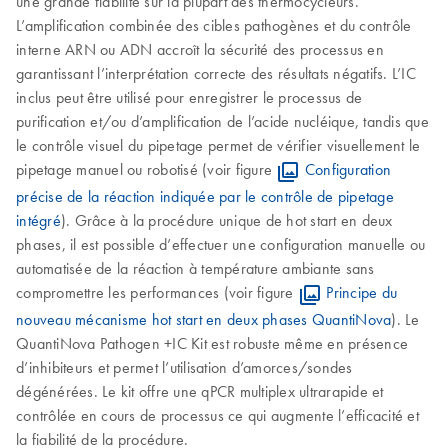
une grande fiabilité sur la plupart des thermocycleurs.
L’amplification combinée des cibles pathogènes et du contrôle
interne ARN ou ADN accroît la sécurité des processus en
garantissant l’interprétation correcte des résultats négatifs. L’IC
inclus peut être utilisé pour enregistrer le processus de
purification et/ou d’amplification de l’acide nucléique, tandis que
le contrôle visuel du pipetage permet de vérifier visuellement le
pipetage manuel ou robotisé (voir figure
Configuration
précise de la réaction indiquée par le contrôle de pipetage
intégré
). Grâce à la procédure unique de hot start en deux
phases, il est possible d’effectuer une configuration manuelle ou
automatisée de la réaction à température ambiante sans
compromettre les performances (voir figure
Principe du
nouveau mécanisme hot start en deux phases QuantiNova
). Le
QuantiNova Pathogen +IC Kit est robuste même en présence
d’inhibiteurs et permet l’utilisation d’amorces/sondes
dégénérées. Le kit offre une qPCR multiplex ultrarapide et
contrôlée en cours de processus ce qui augmente l’efficacité et
la fiabilité de la procédure.