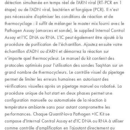
détection simultanée en temps réel de l’ARN viral (RT-PCR en 1
étape) ou de l’ADN viral, bactérien et fongique (PCR). Il n’est
pas nécessaire d’optimiser les conditions de réaction et de
thermocyclage : il suffit de mélanger le master mix fourni avec le
Pathogen Assay (amorces et sonde), le supplied Internal Control
Assay et l’IC DNA ou RNA. L’IC peut également être ajouté à la
procédure de purification de l’échantillon. Ajoutez ensuite votre
échantillon d’ADN ou d’ARN et démarrez la réaction sur
n’importe quel thermocycleur. Le manuel du kit contient des
protocoles optimisés pour l’utilisation des sondes TaqMan sur un
grand nombre de thermocycleurs. Le contrôle visuel du pipetage
permet de limiter les erreurs humaines en autorisant des
vérifications visuelles après un pipetage manuel ou robotisé. La
procédure unique de hot start en deux phases permet une
configuration manuelle ou automatisée de la réaction à
température ambiante sans pour autant compromettre les
performances. Chaque QuantiNova Pathogen +IC Kit se
compose d'Internal Control Assay et d'IC DNA ou RNA à utiliser
comme contrôle d’amplification en l’ajoutant directement au