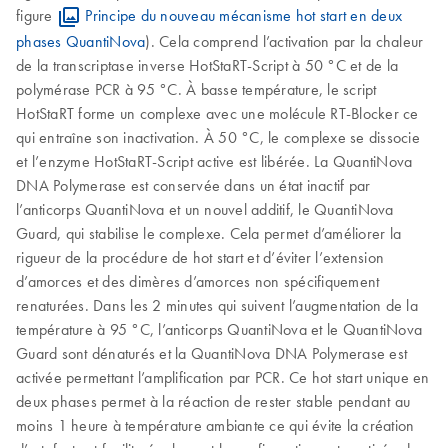
figure
Principe du nouveau mécanisme hot start en deux
phases QuantiNova
). Cela comprend l’activation par la chaleur
de la transcriptase inverse HotStaRT-Script à 50 °C et de la
polymérase PCR à 95 °C. À basse température, le script
HotStaRT forme un complexe avec une molécule RT-Blocker ce
qui entraîne son inactivation. À 50 °C, le complexe se dissocie
et l’enzyme HotStaRT-Script active est libérée. La QuantiNova
DNA Polymerase est conservée dans un état inactif par
l’anticorps QuantiNova et un nouvel additif, le QuantiNova
Guard, qui stabilise le complexe. Cela permet d’améliorer la
rigueur de la procédure de hot start et d’éviter l’extension
d’amorces et des dimères d’amorces non spécifiquement
renaturées. Dans les 2 minutes qui suivent l’augmentation de la
température à 95 °C, l’anticorps QuantiNova et le QuantiNova
Guard sont dénaturés et la QuantiNova DNA Polymerase est
activée permettant l’amplification par PCR. Ce hot start unique en
deux phases permet à la réaction de rester stable pendant au
moins 1 heure à température ambiante ce qui évite la création