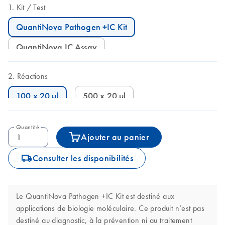
Kit
Test
QuantiNova Pathogen +IC Kit
QuantiNova IC Assay
Réactions
100 x 20 µl
500 x 20 µl
Quantité
Ajouter au panier
icon_0062_deliver-s
Consulter les disponibilités
Le QuantiNova Pathogen +IC Kit est destiné aux
applications de biologie moléculaire. Ce produit n’est pas
destiné au diagnostic, à la prévention ni au traitement