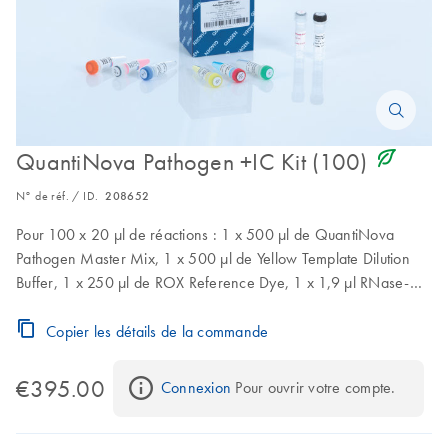
icon_0368_ls_gen_eco_friendly-s
QuantiNova Pathogen +IC Kit (100)
N° de réf. / ID.
208652
Pour 100 x 20 µl de réactions : 1 x 500 µl de QuantiNova
Pathogen Master Mix, 1 x 500 µl de Yellow Template Dilution
Buffer, 1 x 250 µl de ROX Reference Dye, 1 x 1,9 µl RNase-
Free Water, 1 x 1 500 µl de Nucleic Acid Dilution Buffer,
1 x 100 µl de Internal Control RNA, 1 x 100 µl de Internal
Copier les détails de la commande
Control RNA, 1 x 200 µl de IC Probe Assay
€395.00
Connexion
 Pour ouvrir votre compte.