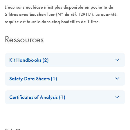
L’eau sans nucléase n’est plus disponible en pochette de
5 litres avec bouchon luer (N° de réf. 129117). La quantité
requise est fournie dans cinq bouteilles de 1 litre.
Ressources
Kit Handbooks (2)
(EN) - Nuclease-
EN
Download
PDF
(33.2KB)
Safety Data Sheets (1)
Free Water
Specifications
Safety Data Sheets
EN
Highly pure, nuclease-free water for use in all molecular
Certificates of Analysis (1)
biology applications
Download Safety Data Sheets for QIAGEN product
Certificates of Analysis
components.
EN
Nuclease-Free
EN
Download
PDF
(794KB)
Water (5 Liters)