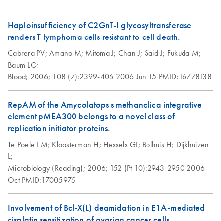
Isolation of genomic
EN
Download
PDF
(70.1KB)
DNA from tissue
Haploinsufficiency of C2GnT-I glycosyltransferase
using the QIAGEN-
renders T lymphoma cells resistant to cell death.
tip 10000
Cabrera PV;
Amano M;
Mitoma J;
Chan J;
Said J;
Fukuda M;
Baum LG;
Isolation of genomic
EN
Download
PDF
(62.1KB)
Blood;
2006;
108 (7):2399-406
2006 Jun 15
PMID:16778138
DNA from tissue
using the QIAGEN-
RepAM of the Amycolatopsis methanolica integrative
tip 2500
element pMEA300 belongs to a novel class of
This protocol is designed for the rapid, easy, and non-
replication initiator proteins.
toxic preparation of up to 2 mg genomic DNA from not
Te Poele EM;
Kloosterman H;
Hessels GI;
Bolhuis H;
Dijkhuizen
more than 2 g of tissue using QIAGEN-tip 2500.
L;
QIAGEN® Genomic-tips 20/G, 100/G, and 500/G
Microbiology (Reading);
2006;
152 (Pt 10):2943-2950
2006
can also be used with this protocol by reducing the
Oct
PMID:17005975
amount of starting material according to the table on page
2. The purified genomic DNA ranges in size from 50-150
kb.
Involvement of Bcl-X(L) deamidation in E1A-mediated
cisplatin sensitization of ovarian cancer cells.