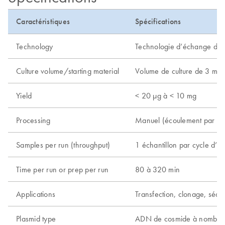
Caractéristiques
Spécifications
Technology
Technologie d’échange d’a
Culture volume/starting material
Volume de culture de 3 ml à
Yield
< 20 µg à < 10 mg
Processing
Manuel (écoulement par gra
Samples per run (throughput)
1 échantillon par cycle d’e
Time per run or prep per run
80 à 320 min
Applications
Transfection, clonage, séqu
Plasmid type
ADN de cosmide à nombre d