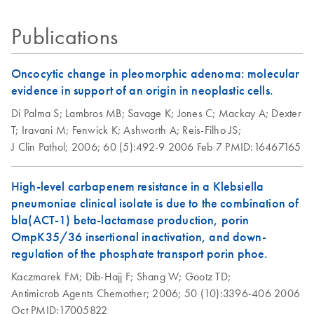
Exemption status for
Isolation of
EN
Download
PDF
(112.3KB)
uses of certain
bacteriophage-P1-
Publications
QIAGEN products
derived constructs
using the QIAGEN
Oncocytic change in pleomorphic adenoma: molecular
Plasmid Midi Kit
evidence in support of an origin in neoplastic cells.
The procedure has been used successfully for isolation of
Di Palma S;
Lambros MB;
Savage K;
Jones C;
Mackay A;
Dexter
110 kb P1 DNA (pAdsacBII with an 80 kb insert) from
T;
Iravani M;
Fenwick K;
Ashworth A;
Reis-Filho JS;
strain NS3529. Yield of P1 DNA was
Escherichia coli
J Clin Pathol;
2006;
60 (5):492-9
2006 Feb 7
PMID:16467165
typically 10-50 µg from 500 ml culture.
High-level carbapenem resistance in a Klebsiella
Isolation of
EN
Download
PDF
(50.4KB)
pneumoniae clinical isolate is due to the combination of
endotoxin-free
bla(ACT-1) beta-lactamase production, porin
plasmid DNA using
OmpK35/36 insertional inactivation, and down-
the QIAGEN
regulation of the phosphate transport porin phoe.
Plasmid Midi Kit
Kaczmarek FM;
This protocol is for purification of up to 100 µg endotoxin-
Dib-Hajj F;
Shang W;
Gootz TD;
Antimicrob Agents Chemother;
free plasmid DNA using QIAGEN-tip 100.
2006;
50 (10):3396-406
2006
Oct
PMID:17005822