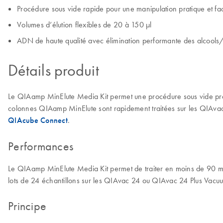
Procédure sous vide rapide pour une manipulation pratique et fac
Volumes d’élution flexibles de 20 à 150 µl
ADN de haute qualité avec élimination performante des alcools
Détails produit
Le QIAamp MinElute Media Kit permet une procédure sous vide pratiqu
colonnes QIAamp MinElute sont rapidement traitées sur les QIAvac
QIAcube Connect
.
Performances
Le QIAamp MinElute Media Kit permet de traiter en moins de 90 min
lots de 24 échantillons sur les QIAvac 24 ou QIAvac 24 Plus Vacu
Principe