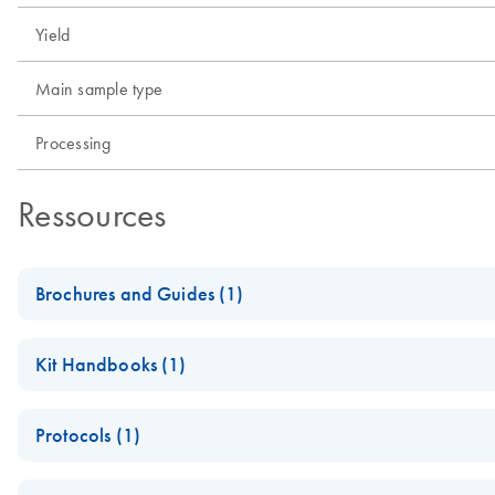
Yield
Main sample type
Processing
Ressources
Brochures and Guides (1)
Product Profile - QIAamp® virus kits
Kit Handbooks (1)
QIAamp MinElute Media Handbook
Protocols (1)
QIAamp MinElute Media Kit Quick-Start Protocol (EN)