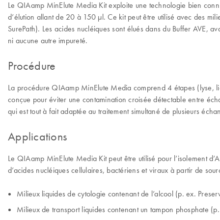
Le QIAamp MinElute Media Kit exploite une technologie bien connue 
d’élution allant de 20 à 150 µl. Ce kit peut être utilisé avec des m
SurePath). Les acides nucléiques sont élués dans du Buffer AVE, avan
ni aucune autre impureté.
Procédure
La procédure QIAamp MinElute Media comprend 4 étapes (lyse, liai
conçue pour éviter une contamination croisée détectable entre écha
qui est tout à fait adaptée au traitement simultané de plusieurs éch
Applications
Le QIAamp MinElute Media Kit peut être utilisé pour l’isolement d’ADN
d’acides nucléiques cellulaires, bactériens et viraux à partir de sou
Milieux liquides de cytologie contenant de l’alcool (p. ex. Preser
Milieux de transport liquides contenant un tampon phosphate (p