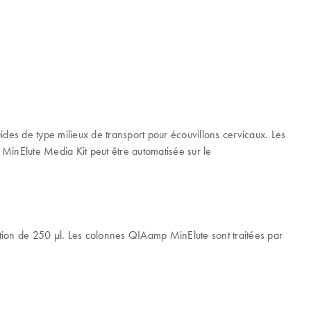
ides de type milieux de transport pour écouvillons cervicaux. Les
inElute Media Kit peut être automatisée sur le
tion de 250 µl. Les colonnes QIAamp MinElute sont traitées par