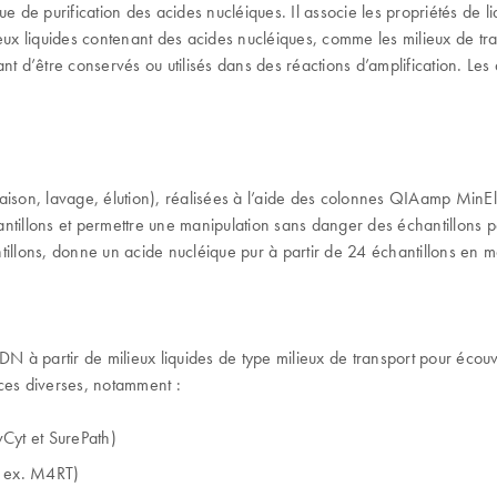
de purification des acides nucléiques. Il associe les propriétés de l
ilieux liquides contenant des acides nucléiques, comme les milieux de tr
t d’être conservés ou utilisés dans des réactions d’amplification. Les 
son, lavage, élution), réalisées à l’aide des colonnes QIAamp MinEl
ntillons et permettre une manipulation sans danger des échantillons 
antillons, donne un acide nucléique pur à partir de 24 échantillons en 
 à partir de milieux liquides de type milieux de transport pour écouvil
rces diverses, notamment :
vCyt et SurePath)
. ex. M4RT)