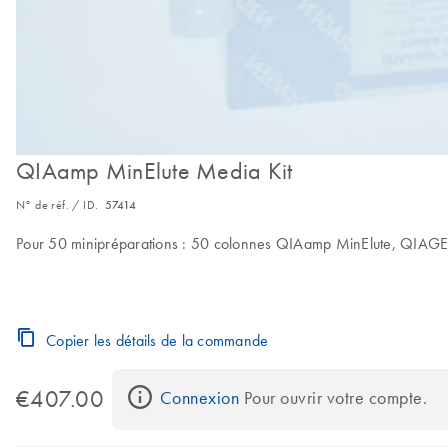
QIAamp MinElute Media Kit
N° de réf. / ID.
57414
Pour 50 minipréparations : 50 colonnes QIAamp MinElute, QIAGEN 
Copier les détails de la commande
€407.00
Connexion
 Pour ouvrir votre compte.