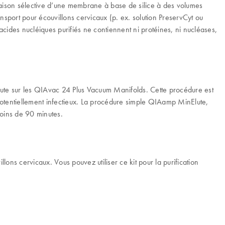
iaison sélective d’une membrane à base de silice à des volumes
ansport pour écouvillons cervicaux (p. ex. solution PreservCyt ou
acides nucléiques purifiés ne contiennent ni protéines, ni nucléases,
ute sur les QIAvac 24 Plus Vacuum Manifolds. Cette procédure est
potentiellement infectieux. La procédure simple QIAamp MinElute,
moins de 90 minutes.
lons cervicaux. Vous pouvez utiliser ce kit pour la purification