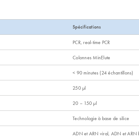
Spécifications
PCR, real-time PCR
Colonnes MinElute
< 90 minutes (24 échantillons)
250 µl
20 – 150 µl
Technologie à base de silice
n
ADN et ARN viral, ADN et ARN b