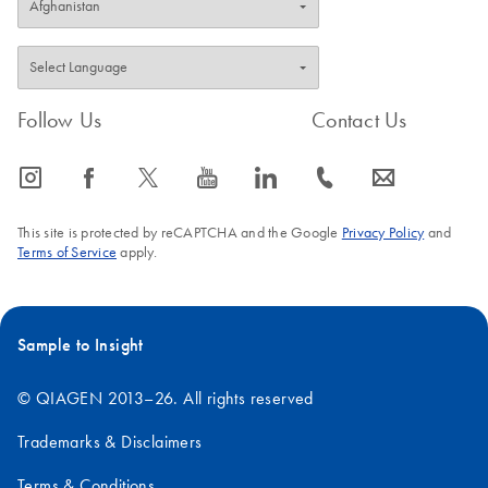
Follow Us
Contact Us
icon_0065_instagram-s
icon_0064_facebook-s
icon_0340_cc_gen_x-s
icon_0077_youtube-s
icon_0066_linkedin-s
icon_0072_phone-s
icon_0063_envelope-s
This site is protected by reCAPTCHA and the Google
Privacy Policy
and
Terms of Service
apply.
Sample to Insight
© QIAGEN 2013–26. All rights reserved
Trademarks & Disclaimers
Terms & Conditions