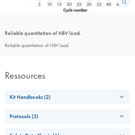
Reliable quantitation of HBV load.
Reliable quantitation of HBV load.
Ressources
Kit Handbooks (2)
artus HBV QS-RGQ
FR
Download
PDF
(344.3KB)
Protocols (3)
Kit Handbook
(QIAsymphony
(EN) - Quantitation
EN
Download
PDF
(684.1KB)
software 4.0)