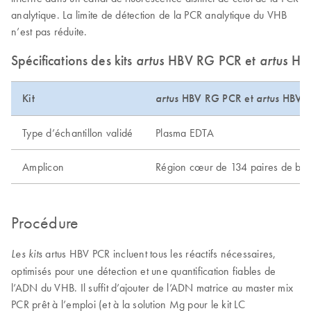
analytique. La limite de détection de la PCR analytique du VHB
n’est pas réduite.
Spécifications des kits
artus
HBV RG PCR et
artus
HB
Kit
artus
HBV RG PCR et
artus
HBV 
Type d’échantillon validé
Plasma EDTA
Amplicon
Région cœur de 134 paires de ba
Procédure
artus HBV PCR incluent tous les réactifs nécessaires,
Les kits
optimisés pour une détection et une quantification fiables de
l’ADN du VHB. Il suffit d’ajouter de l’ADN matrice au master mix
PCR prêt à l’emploi (et à la solution Mg pour le kit LC