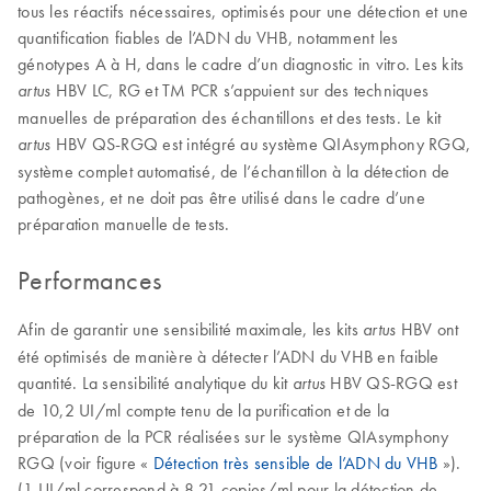
tous les réactifs nécessaires, optimisés pour une détection et une
quantification fiables de l’ADN du VHB, notamment les
génotypes A à H, dans le cadre d’un diagnostic in vitro. Les kits
HBV LC, RG et TM PCR s’appuient sur des techniques
artus
manuelles de préparation des échantillons et des tests. Le kit
HBV QS-RGQ est intégré au système QIAsymphony RGQ,
artus
système complet automatisé, de l’échantillon à la détection de
pathogènes, et ne doit pas être utilisé dans le cadre d’une
préparation manuelle de tests.
Performances
Afin de garantir une sensibilité maximale, les kits
HBV ont
artus
été optimisés de manière à détecter l’ADN du VHB en faible
quantité. La sensibilité analytique du kit
HBV QS-RGQ est
artus
de 10,2 UI/ml compte tenu de la purification et de la
préparation de la PCR réalisées sur le système QIAsymphony
RGQ (voir figure «
Détection très sensible de l’ADN du VHB
»).
(1 UI/ml correspond à 8,21 copies/ml pour la détection de