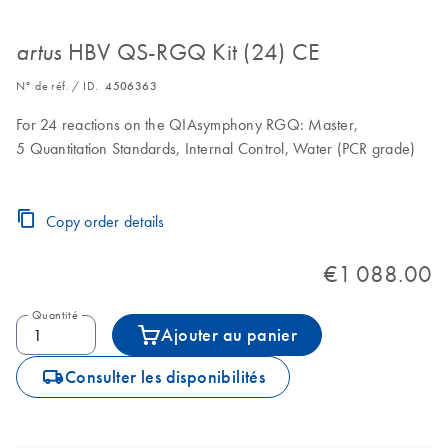
HBV QS-RGQ Kit (24) CE
artus
N° de réf. / ID.
4506363
For 24 reactions on the QIAsymphony RGQ: Master,
5 Quantitation Standards, Internal Control, Water (PCR grade)
Copy order details
€1 088.00
Quantité
Ajouter au panier
icon_0062_deliver-s
Consulter les disponibilités