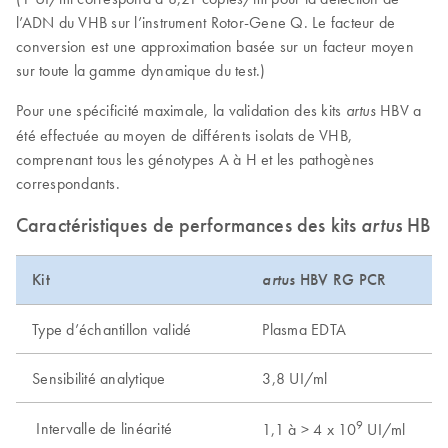
l’ADN du VHB sur l’instrument Rotor-Gene Q. Le facteur de
conversion est une approximation basée sur un facteur moyen
sur toute la gamme dynamique du test.)
Pour une spécificité maximale, la validation des kits
HBV a
artus
été effectuée au moyen de différents isolats de VHB,
comprenant tous les génotypes A à H et les pathogènes
correspondants.
Caractéristiques de performances des kits
artus
HBV 
Kit
artus
HBV RG PCR
Type d’échantillon validé
Plasma EDTA
Sensibilité analytique
3,8 UI/ml
9
Intervalle de linéarité
1,1 à > 4 x 10
UI/ml