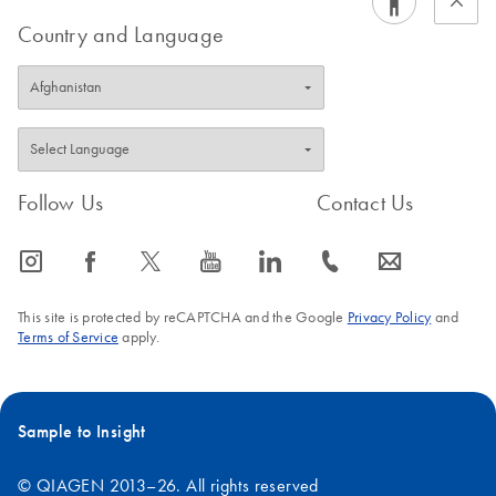
Installation of the
BRAF Assay Package is
therascreen
described in the therascreen
BRAF RGQ PCR Kit
Country and Language
.
Handbook
Note
: If your Rotor-Gene Q 5plex HRM or Rotor-Gene
Q MDx 5plex HRM has an earlier software version
installed, you can upgrade to Rotor-Gene Q Software
version 2.3 by downloading the software from the Rotor-
Gene Q or Rotor-Gene Q MDx product webpages.
Follow Us
Contact Us
icon_0065_instagram-s
icon_0064_facebook-s
icon_0340_cc_gen_x-s
icon_0077_youtube-s
icon_0066_linkedin-s
icon_0072_phone-s
icon_0063_envelope-s
This site is protected by reCAPTCHA and the Google
Privacy Policy
and
Terms of Service
apply.
Sample to Insight
© QIAGEN 2013–26. All rights reserved