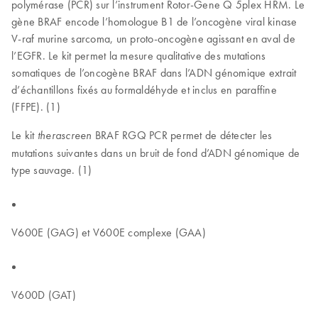
polymérase (PCR) sur l’instrument Rotor-Gene Q 5plex HRM. Le
gène BRAF encode l’homologue B1 de l’oncogène viral kinase
V-raf murine sarcoma, un proto-oncogène agissant en aval de
l’EGFR. Le kit permet la mesure qualitative des mutations
somatiques de l’oncogène BRAF dans l’ADN génomique extrait
d’échantillons fixés au formaldéhyde et inclus en paraffine
(FFPE). (1)
Le kit
BRAF RGQ PCR permet de détecter les
therascreen
mutations suivantes dans un bruit de fond d’ADN génomique de
type sauvage. (1)
V600E (GAG) et V600E complexe (GAA)
V600D (GAT)