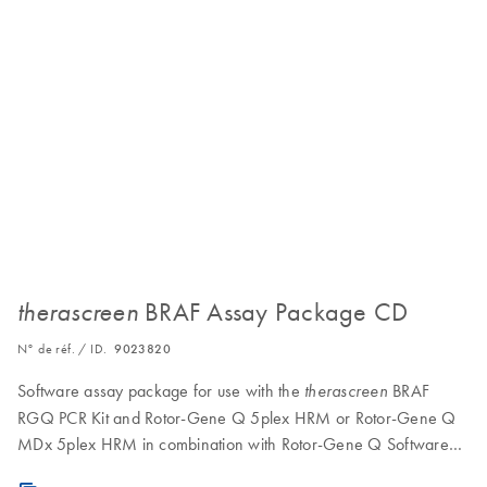
BRAF Assay Package CD
therascreen
N° de réf. / ID.
9023820
Software assay package for use with the
BRAF
therascreen
RGQ PCR Kit and Rotor-Gene Q 5plex HRM or Rotor-Gene Q
MDx 5plex HRM in combination with Rotor-Gene Q Software
version 2.3 and 72-well rotor.
Note
: The Assay Package is also