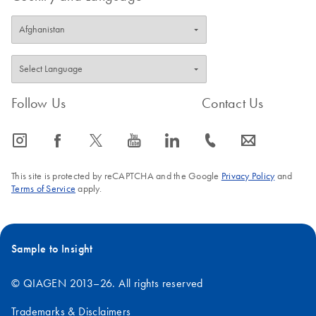
Follow Us
Contact Us
icon_0065_instagram-s
icon_0064_facebook-s
icon_0340_cc_gen_x-s
icon_0077_youtube-s
icon_0066_linkedin-s
icon_0072_phone-s
icon_0063_envelope-s
This site is protected by reCAPTCHA and the Google
Privacy Policy
and
Terms of Service
apply.
Sample to Insight
© QIAGEN 2013–26. All rights reserved
Trademarks & Disclaimers