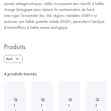
panels métagénomiques ciblés incorporent des réactifs à faible
charge biologique pour réduire la contamination de fond,
interroger l’ensemble des 16S régions variables d’ARNr et
autoriser une faible quantité initiale d’ADN, permettant l’analyse
d’échantillons à faible masse biologique.
Produits
Sort
4 produits trouvés
Q
Q
Q
Q
I
I
I
I