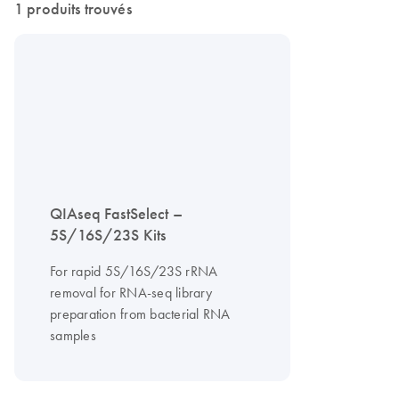
1 produits trouvés
QIAseq FastSelect –
5S/16S/23S Kits
For rapid 5S/16S/23S rRNA
removal for RNA-seq library
preparation from bacterial RNA
samples