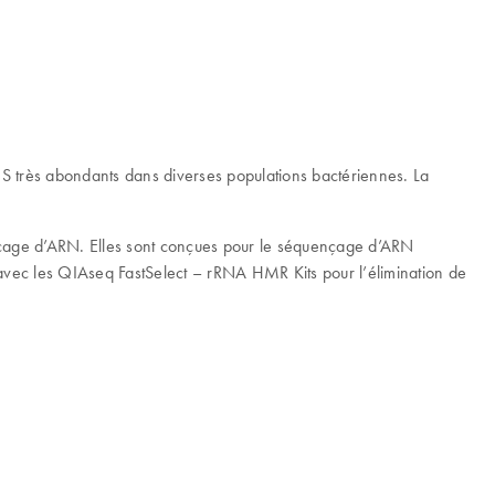
3S très abondants dans diverses populations bactériennes. La
nçage d’ARN. Elles sont conçues pour le séquençage d’ARN
avec les QIAseq FastSelect – rRNA HMR Kits pour l’élimination de