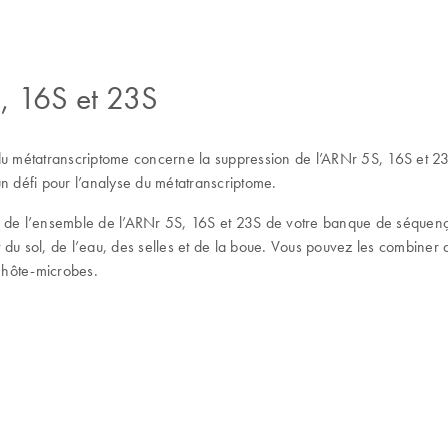
S, 16S et 23S
 du métatranscriptome concerne la suppression de l’ARNr 5S, 16S et 2
n défi pour l’analyse du métatranscriptome.
 % de l’ensemble de l’ARNr 5S, 16S et 23S de votre banque de séque
 sol, de l’eau, des selles et de la boue. Vous pouvez les combiner 
s hôte-microbes.