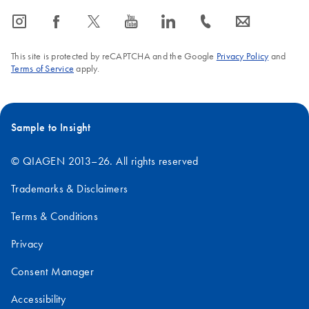
icon_0065_instagram-s
icon_0064_facebook-s
icon_0340_cc_gen_x-s
icon_0077_youtube-s
icon_0066_linkedin-s
icon_0072_phone-s
icon_0063_envelope-s
This site is protected by reCAPTCHA and the Google
Privacy Policy
and
Terms of Service
apply.
Sample to Insight
© QIAGEN 2013–26. All rights reserved
Trademarks & Disclaimers
Terms & Conditions
Privacy
Consent Manager
Accessibility