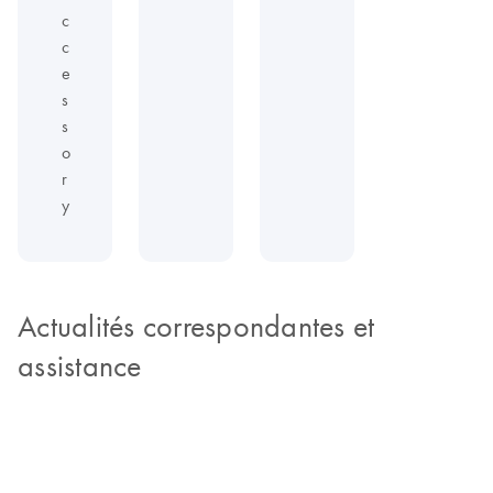
c
c
e
s
s
o
r
y
Actualités correspondantes et
assistance