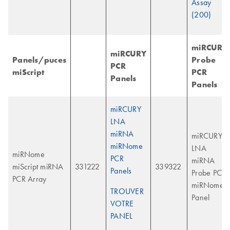
Assay
(200)
miRCURY
miRCURY
Panels/puces
Probe
PCR
miScript
PCR
Panels
Panels
miRCURY
LNA
miRNA
miRCURY
miRNome
LNA
miRNome
PCR
miRNA
miScript miRNA
331222
339322
Panels
Probe PCR
PCR Array
miRNome
TROUVER
Panel
VOTRE
PANEL