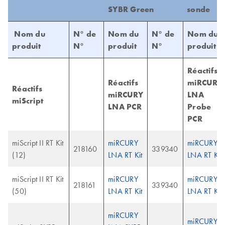
SYBR Green
sonde
Nom du
N° de
Nom du
N° de
Nom du
produit
N°
produit
N°
produit
Réactifs
Réactifs
miRCURY
Réactifs
miRCURY
LNA
miScript
LNA PCR
Probe
PCR
miScript II RT Kit
miRCURY
miRCURY
218160
339340
(12)
LNA RT Kit
LNA RT Kit
miScript II RT Kit
miRCURY
miRCURY
218161
339340
(50)
LNA RT Kit
LNA RT Kit
miRCURY
miRCURY