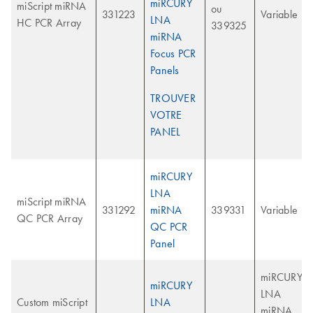
miRCURY
miScript miRNA
ou
331223
Variable
LNA
HC PCR Array
339325
miRNA
Focus PCR
Panels
TROUVER
VOTRE
PANEL
miRCURY
LNA
miScript miRNA
331292
miRNA
339331
Variable
QC PCR Array
QC PCR
Panel
miRCURY
miRCURY
LNA
Custom miScript
LNA
miRNA