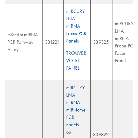
miRCURY
LNA
miRCURY
miRNA
LNA
Focus PCR
miScript miRNA
miRNA
Panels
PCR Pathway
331221
339325
Probe PCR
Array
TROUVER
Focus
VOTRE
Panel
PANEL
miRCURY
LNA
miRNA
miRNome
PCR
Panels
ou
339322