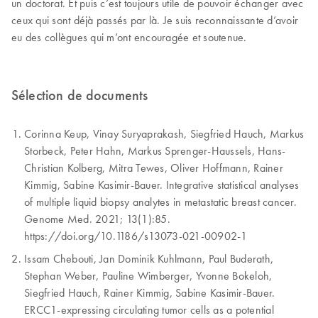
un doctorat. Et puis c’est toujours utile de pouvoir échanger avec
ceux qui sont déjà passés par là. Je suis reconnaissante d’avoir
eu des collègues qui m’ont encouragée et soutenue.
Sélection de documents
Corinna Keup, Vinay Suryaprakash, Siegfried Hauch, Markus
Storbeck, Peter Hahn, Markus Sprenger-Haussels, Hans-
Christian Kolberg, Mitra Tewes, Oliver Hoffmann, Rainer
Kimmig, Sabine Kasimir-Bauer. Integrative statistical analyses
of multiple liquid biopsy analytes in metastatic breast cancer.
Genome Med. 2021; 13(1):85.
https://doi.org/10.1186/s13073-021-00902-1
Issam Chebouti, Jan Dominik Kuhlmann, Paul Buderath,
Stephan Weber, Pauline Wimberger, Yvonne Bokeloh,
Siegfried Hauch, Rainer Kimmig, Sabine Kasimir-Bauer.
ERCC1-expressing circulating tumor cells as a potential