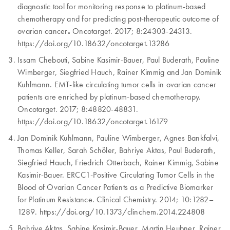
diagnostic tool for monitoring response to platinum-based
chemotherapy and for predicting post-therapeutic outcome of
ovarian cancer
.
Oncotarget. 2017; 8:24303-24313.
https://doi.org/10.18632/oncotarget.13286
Issam Chebouti, Sabine Kasimir-Bauer, Paul Buderath, Pauline
Wimberger, Siegfried Hauch, Rainer Kimmig and Jan Dominik
Kuhlmann. EMT-like circulating tumor cells in ovarian cancer
patients are enriched by platinum-based chemotherapy.
Oncotarget. 2017; 8:48820-48831.
https://doi.org/10.18632/oncotarget.16179
Jan Dominik Kuhlmann, Pauline Wimberger, Agnes Bankfalvi,
Thomas Keller, Sarah Schöler, Bahriye Aktas, Paul Buderath,
Siegfried Hauch, Friedrich Otterbach, Rainer Kimmig, Sabine
Kasimir-Bauer. ERCC1-Positive Circulating Tumor Cells in the
Blood of Ovarian Cancer Patients as a Predictive Biomarker
for Platinum Resistance. Clinical Chemistry. 2014; 10:1282–
1289. https://doi.org/10.1373/clinchem.2014.224808
Bahriye Aktas, Sabine Kasimir-Bauer, Martin Heubner, Rainer