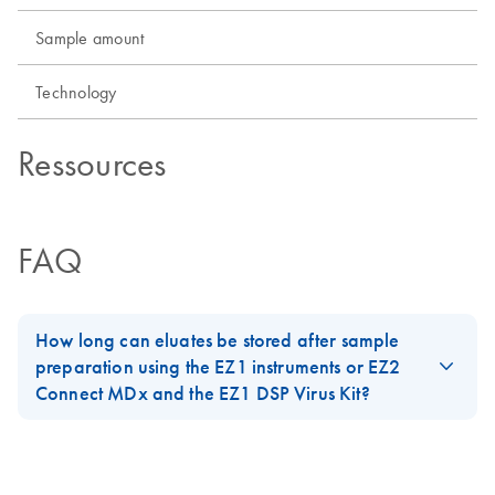
Sample amount
Technology
Ressources
FAQ
How long can eluates be stored after sample
preparation using the EZ1 instruments or EZ2
Connect MDx and the EZ1 DSP Virus Kit?
For short-term storage of up to 24 hours, it is recommended to
store the purified viral nucleic acids or bacterial DNA at 2–8°C.
For long-term storage of more than 24 hours, it is recommended