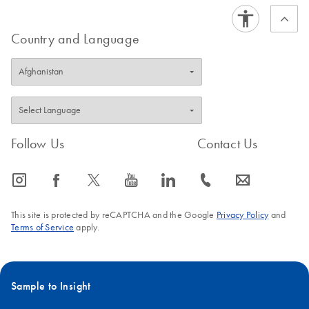
to store at –80°C for up to 12 months or –20°C for up to 12
weeks. Stability of nucleic acids might be different for the
Country and Language
specific downstream application being used and needs to be
self-validated by the user.
FAQ-3897
Follow Us
Contact Us
icon_0065_instagram-s
icon_0064_facebook-s
icon_0340_cc_gen_x-s
icon_0077_youtube-s
icon_0066_linkedin-s
icon_0072_phone-s
icon_0063_envelope-s
This site is protected by reCAPTCHA and the Google
Privacy Policy
and
Terms of Service
apply.
Sample to Insight