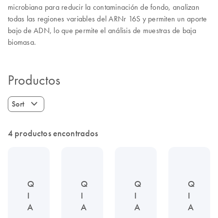
microbiana para reducir la contaminación de fondo, analizan
todas las regiones variables del ARNr 16S y permiten un aporte
bajo de ADN, lo que permite el análisis de muestras de baja
biomasa.
Productos
Sort
4 productos encontrados
Q
Q
Q
Q
I
I
I
I
A
A
A
A