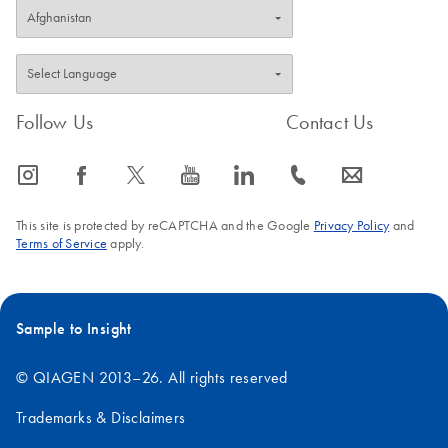
Follow Us
Contact Us
icon_0065_instagram-s
icon_0064_facebook-s
icon_0340_cc_gen_x-s
icon_0077_youtube-s
icon_0066_linkedin-s
icon_0072_phone-s
icon_0063_envelope-s
This site is protected by reCAPTCHA and the Google
Privacy Policy
and
Terms of Service
apply.
Sample to Insight
© QIAGEN 2013–26. All rights reserved
Trademarks & Disclaimers