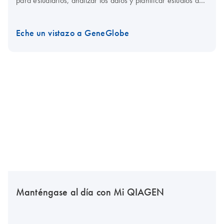
para estudiarlos, analizar los datos y planificar estudios de
seguimiento, todo en una sola herramienta.
Eche un vistazo a GeneGlobe
Manténgase al día con Mi QIAGEN