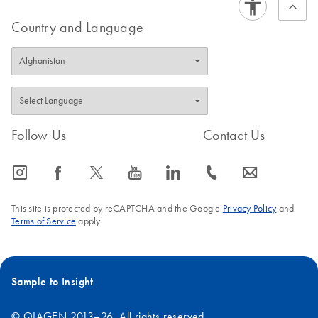
Country and Language
Follow Us
Contact Us
icon_0065_instagram-s
icon_0064_facebook-s
icon_0340_cc_gen_x-s
icon_0077_youtube-s
icon_0066_linkedin-s
icon_0072_phone-s
icon_0063_envelope-s
This site is protected by reCAPTCHA and the Google
Privacy Policy
and
Terms of Service
apply.
Sample to Insight
© QIAGEN 2013–26. All rights reserved