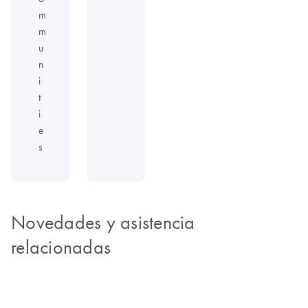
m
m
u
n
i
t
i
e
s
Novedades y asistencia
relacionadas