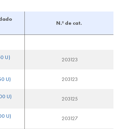
ndado
N.º de cat.
50 U)
203123
50 U)
203123
000 U)
203125
00 U)
203127