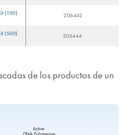
it (100)
206442
it (500)
206444
tacadas de los productos de un