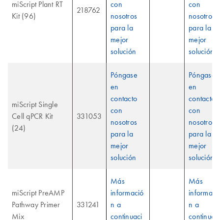
miScript Plant RT
con
con
218762
Kit (96)
nosotros
nosotros
para la
para la
mejor
mejor
solución
solución
Póngase
Póngase
en
en
contacto
contacto
miScript Single
con
con
Cell qPCR Kit
331053
nosotros
nosotros
(24)
para la
para la
mejor
mejor
solución
solución
Más
Más
miScript PreAMP
informació
informaci
Pathway Primer
331241
n a
n a
Mix
continuaci
continuac