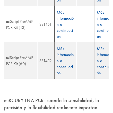
ón
ón
Más
Más
informació
informaci
miScript PreAMP
331451
n a
n a
PCR Kit (12)
continuaci
continuac
ón
ón
Más
Más
informació
informaci
miScript PreAMP
331452
n a
n a
PCR Kit (60)
continuaci
continuac
ón
ón
miRCURY LNA PCR: cuando la sensibilidad, la
precisión y la flexibilidad realmente importan