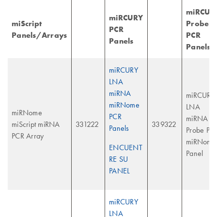
miRCUR
miRCURY
miScript
Probe
PCR
Panels/Arrays
PCR
Panels
Panels
miRCURY
LNA
miRNA
miRCURY
miRNome
LNA
miRNome
PCR
miRNA
miScript miRNA
331222
339322
Panels
Probe PC
PCR Array
miRNome
ENCUENT
Panel
RE SU
PANEL
miRCURY
LNA