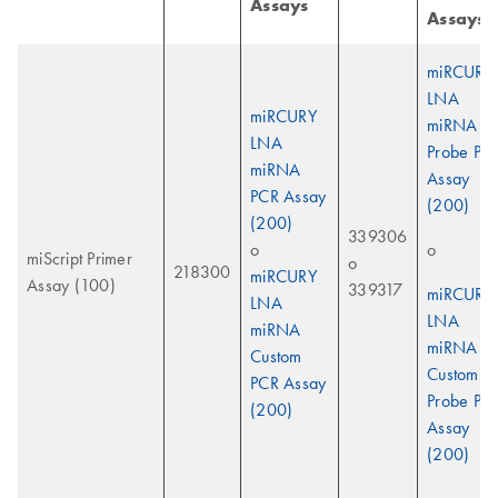
Assays
Assays
miRCURY
LNA
miRCURY
miRNA
LNA
Probe PC
miRNA
Assay
PCR Assay
(200)
(200)
339306
o
o
miScript Primer
o
218300
miRCURY
Assay (100)
339317
miRCURY
LNA
LNA
miRNA
miRNA
Custom
Custom
PCR Assay
Probe PC
(200)
Assay
(200)