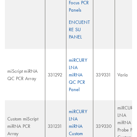
Focus PCR
Panels
ENCUENT
RE SU
PANEL
miRCURY
LNA
miScript miRNA
331292
miRNA
339331
Varía
QC PCR Array
QC PCR
Panel
miRCURY
miRCURY
LNA
Custom miScript
LNA
miRNA
miRNA PCR
331231
miRNA
339330
Probe PC
Array
Custom