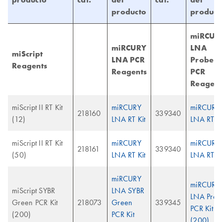
producto
product
miRCUR
miRCURY
LNA
miScript
LNA PCR
Probe
Reagents
Reagents
PCR
Reagent
miScript II RT Kit
miRCURY
miRCURY
218160
339340
(12)
LNA RT Kit
LNA RT Ki
miScript II RT Kit
miRCURY
miRCURY
218161
339340
(50)
LNA RT Kit
LNA RT Ki
miRCURY
miRCURY
miScript SYBR
LNA SYBR
LNA Prob
Green PCR Kit
218073
Green
339345
PCR Kit
(200)
PCR Kit
(200)