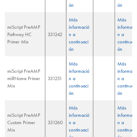
ón
ón
Más
Más
miScript PreAMP
informació
informaci
Pathway HC
331242
n a
n a
Primer Mix
continuaci
continuac
ón
ón
Más
Más
miScript PreAMP
informació
informaci
miRNome Primer
331251
n a
n a
Mix
continuaci
continuac
ón
ón
Más
Más
miScript PreAMP
informació
informaci
Custom Primer
331260
n a
n a
Mix
continuaci
continuac