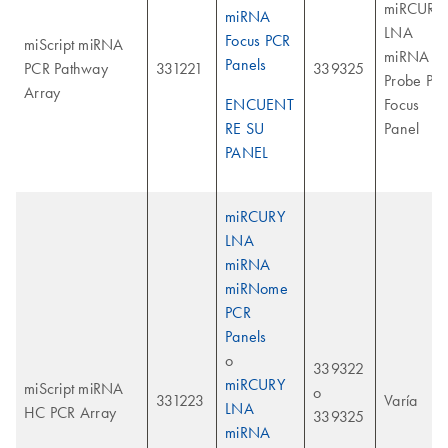
miRCURY
miRNA
LNA
Focus PCR
miScript miRNA
miRNA
Panels
PCR Pathway
331221
339325
Probe PC
Array
ENCUENT
Focus
RE SU
Panel
PANEL
miRCURY
LNA
miRNA
miRNome
PCR
Panels
o
339322
miRCURY
miScript miRNA
o
331223
Varía
LNA
HC PCR Array
339325
miRNA