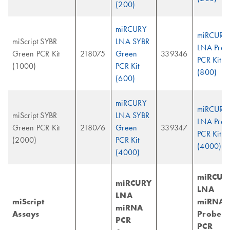
(200)
miRCURY
miRCURY
miScript SYBR
LNA SYBR
LNA Prob
Green PCR Kit
218075
Green
339346
PCR Kit
(1000)
PCR Kit
(800)
(600)
miRCURY
miRCURY
miScript SYBR
LNA SYBR
LNA Prob
Green PCR Kit
218076
Green
339347
PCR Kit
(2000)
PCR Kit
(4000)
(4000)
miRCUR
miRCURY
LNA
LNA
miScript
miRNA
miRNA
Assays
Probe
PCR
PCR