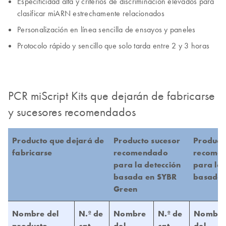
Especificidad alta y criterios de discriminación elevados para
clasificar miARN estrechamente relacionados
Personalización en línea sencilla de ensayos y paneles
Protocolo rápido y sencillo que solo tarda entre 2 y 3 horas
PCR miScript Kits que dejarán de fabricarse
y sucesores recomendados
Producto que dejará de
Producto sucesor
Product
fabricarse
recomendado
recome
para la detección
para la 
basada en SYBR
basada 
Green
Nombre del
N.º de
Nombre
N.º de
Nombr
producto
cat.
del
cat.
del