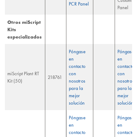
Custom
PCR Panel
Panel
Otros miScript
Kits
especializados
Póngase
Póngase
en
en
contacto
contacto
miScript Plant RT
con
con
218761
Kit (50)
nosotros
nosotros
para la
para la
mejor
mejor
solución
solución
Póngase
Póngase
en
en
contacto
contacto