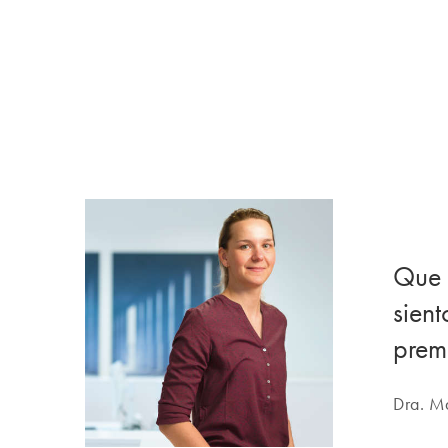
Que 
sien
prem
Dra. Ma