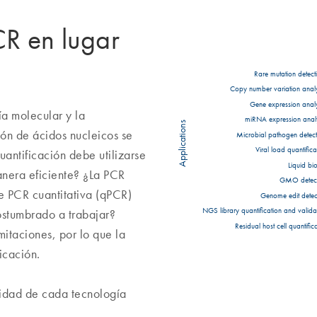
R en lugar
Rare mutation detect
Copy number variation analy
Gene expression analy
ía molecular y la
miRNA expression analy
Applications
ión de ácidos nucleicos se
Microbial pathogen detect
Viral load quantifica
uantificación debe utilizarse
Liquid bi
anera eficiente? ¿La PCR
GMO detect
me PCR cuantitativa (qPCR)
Genome edit detec
NGS library quantification and valida
ostumbrado a trabajar?
Residual host cell quantific
mitaciones, por lo que la
icación.
eidad de cada tecnología