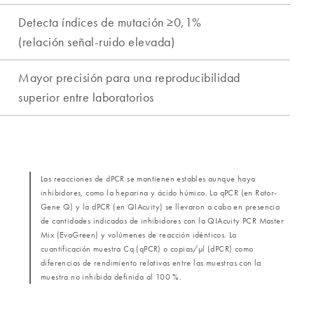
Las reacciones de dPCR se mantienen estables aunque haya
inhibidores, como la heparina y ácido húmico. La qPCR (en Rotor-
Gene Q) y la dPCR (en QIAcuity) se llevaron a cabo en presencia
de cantidades indicadas de inhibidores con la QIAcuity PCR Master
Mix (EvaGreen) y volúmenes de reacción idénticos. La
cuantificación muestra Cq (qPCR) o copias/µl (dPCR) como
diferencias de rendimiento relativas entre las muestras con la
muestra no inhibida definida al 100 %.