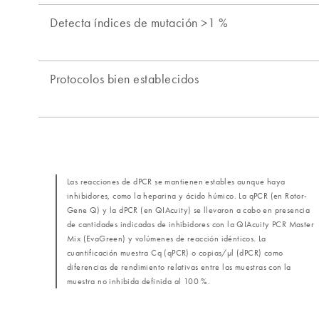
Las reacciones de dPCR se mantienen estables aunque haya
inhibidores, como la heparina y ácido húmico. La qPCR (en Rotor-
Gene Q) y la dPCR (en QIAcuity) se llevaron a cabo en presencia
de cantidades indicadas de inhibidores con la QIAcuity PCR Master
Mix (EvaGreen) y volúmenes de reacción idénticos. La
cuantificación muestra Cq (qPCR) o copias/µl (dPCR) como
diferencias de rendimiento relativas entre las muestras con la
muestra no inhibida definida al 100 %.