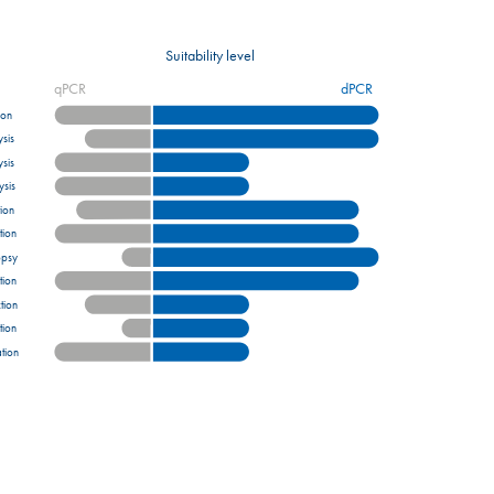
Suitability level
qPCR
dPCR
ion
sis
sis
sis
ion
tion
opsy
ion
tion
tion
ation