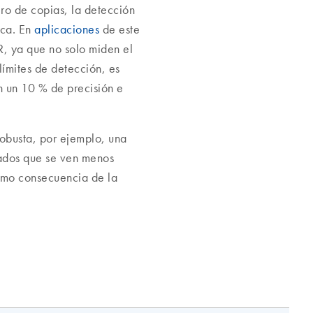
ero de copias, la detección
ica. En
aplicaciones
de este
R, ya que no solo miden el
límites de detección, es
n un 10 % de precisión e
obusta, por ejemplo, una
ltados que se ven menos
como consecuencia de la