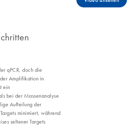
Video ansehen
chritten
der qPCR, doch die
 der Amplifikation in
t ein
 als bei der Massenanalyse
lige Aufteilung der
 Targets minimiert, während
ises seltener Targets