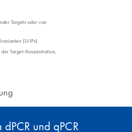
nder Targets oder von
lvarianten (SNPs)
der Target-Konzentration,
rung
en dPCR und qPCR