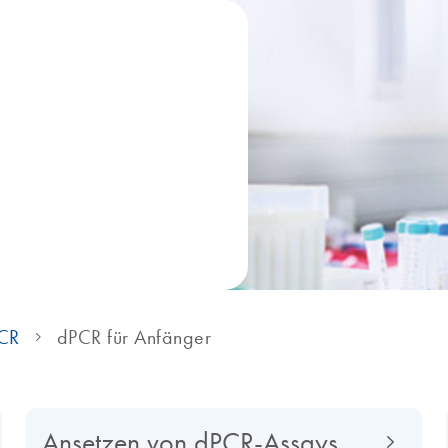
PCR
dPCR für Anfänger
Ansetzen von dPCR-Assays