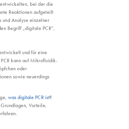
entwickelten, bei der die
nnte Reaktionen aufgeteilt
s und Analyse einzelner
en Begriff „digitale PCR“,
ntwickelt und für eine
 PCR kann auf Mikrofluidik-
röpfchen oder
sionen sowie neuerdings
age,
was digitale PCR ist
?
 Grundlagen, Vorteile,
rfahren.