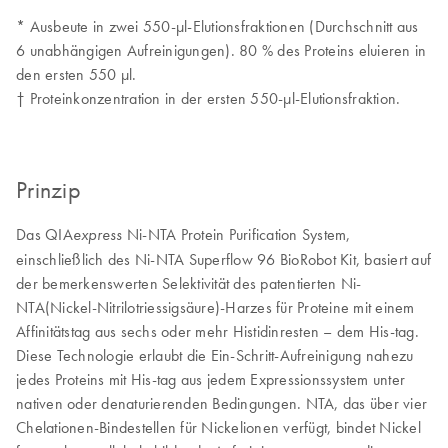
* Ausbeute in zwei 550-µl-Elutionsfraktionen (Durchschnitt aus
6 unabhängigen Aufreinigungen). 80 % des Proteins eluieren in
den ersten 550 µl.
† Proteinkonzentration in der ersten 550-µl-Elutionsfraktion.
Prinzip
Das QIA
Ni-NTA Protein Purification System,
express
einschließlich des Ni-NTA Superflow 96 BioRobot Kit, basiert auf
der bemerkenswerten Selektivität des patentierten Ni-
NTA(Nickel-Nitrilotriessigsäure)-Harzes für Proteine mit einem
Affinitätstag aus sechs oder mehr Histidinresten – dem His-tag.
Diese Technologie erlaubt die Ein-Schritt-Aufreinigung nahezu
jedes Proteins mit His-tag aus jedem Expressionssystem unter
nativen oder denaturierenden Bedingungen. NTA, das über vier
Chelationen-Bindestellen für Nickelionen verfügt, bindet Nickel