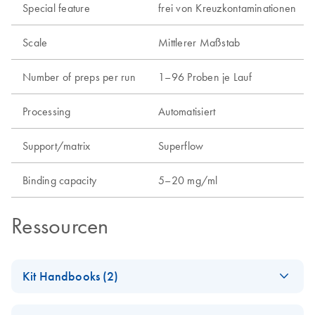
Special feature
frei von Kreuzkontaminationen
Scale
Mittlerer Maßstab
Number of preps per run
1–96 Proben je Lauf
Processing
Automatisiert
Support/matrix
Superflow
Binding capacity
5–20 mg/ml
Ressourcen
Kit Handbooks (2)
(EN) - Important
EN
Download
PDF
(525.5KB)