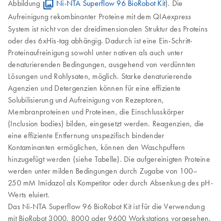
Abbildung
Ni-NTA Superflow 96 BioRobot Kit
). Die
Aufreinigung rekombinanter Proteine mit dem QIA
express
System ist nicht von der dreidimensionalen Struktur des Proteins
oder des 6xHis-tag abhängig. Dadurch ist eine Ein-Schritt-
Proteinaufreinigung sowohl unter nativen als auch unter
denaturierenden Bedingungen, ausgehend von verdünnten
Lösungen und Rohlysaten, möglich. Starke denaturierende
Agenzien und Detergenzien können für eine effiziente
Solubilisierung und Aufreinigung von Rezeptoren,
Membranproteinen und Proteinen, die Einschlusskörper
(Inclusion bodies) bilden, eingesetzt werden. Reagenzien, die
eine effiziente Entfernung unspezifisch bindender
Kontaminanten ermöglichen, können den Waschpuffern
hinzugefügt werden (siehe Tabelle). Die aufgereinigten Proteine
werden unter milden Bedingungen durch Zugabe von 100–
250 mM Imidazol als Kompetitor oder durch Absenkung des pH-
Werts eluiert.
Das Ni-NTA Superflow 96 BioRobot Kit ist für die Verwendung
mit BioRobot 3000, 8000 oder 9600 Workstations vorgesehen.