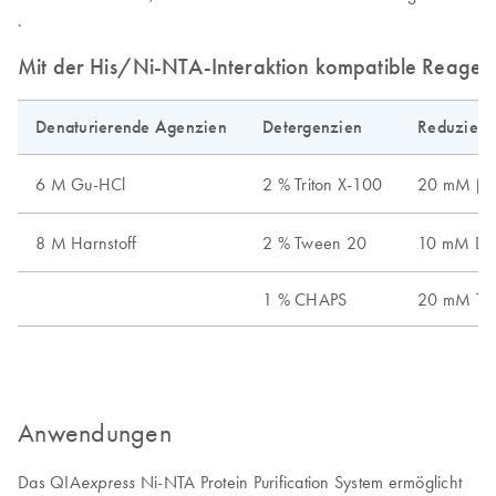
.
Mit der His/Ni-NTA-Interaktion kompatible Reagen
Denaturierende Agenzien
Detergenzien
Reduziere
6 M Gu-HCl
2 % Triton X-100
20 mM β
8 M Harnstoff
2 % Tween 20
10 mM DT
1 % CHAPS
20 mM TC
Anwendungen
Das QIA
Ni-NTA Protein Purification System ermöglicht
express