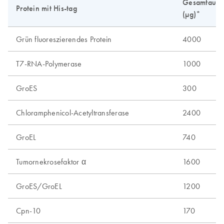
Gesamtausbe
Protein mit His-tag
(µg)*
Grün fluoreszierendes Protein
4000
T7-RNA-Polymerase
1000
GroES
300
Chloramphenicol-Acetyltransferase
2400
GroEL
740
Tumornekrosefaktor α
1600
GroES/GroEL
1200
Cpn-10
170