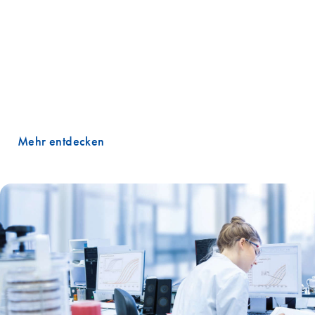
ab: einen gesteigerten Durchsatz, höhere Sensitivität und
zuverlässige Datenanalyse. Obwohl die PCR eine der am häufigsten
verwendeten Labormethoden ist, macht die Komplexität der
Entwicklung von PCR-Experimenten noch immer vielen
Wissenschaftlern Sorgen. Die Endpunkt-PCR-Lösungen von QIAGEN
machen diese Sorgen überflüssig, da sie so gestaltet sind, dass jede
einzelne PCR auf Anhieb korrekt ausgeführt wird.
Mehr entdecken