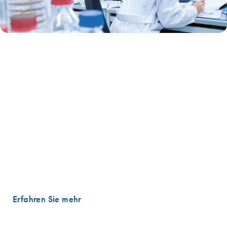
Real-time qPCR
Unser Real-time qPCR- und RT-PCR-Portfolio ist eines der
fortschrittlichsten auf dem Markt Eine einzigartige Kombination aus
internen Prozesskontrollen entfernt Variablen und Fehler und optimiert
Ihre Arbeit. Hinzu kommen ein beispiellos umfangreicher Katalog an
vorentworfenen PCR-Assays und -Panels sowie die Möglichkeit,
mithilfe unseres fortschrittlichen Design-Algorithmus Ihre eigenen zu
erstellen. Das Ergebnis? Quantifizierung und Profiling von miRNA-,
mRNA- oder lncRNA-Targets – präzise, reproduzierbar und ganz
einfach.
Erfahren Sie mehr